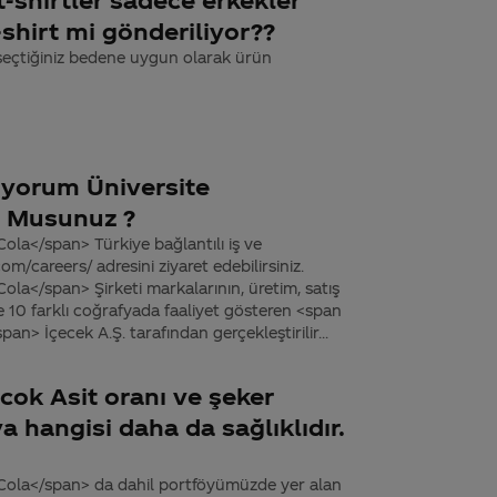
-shirt mi gönderiliyor??
 seçtiğiniz bedene uygun olarak ürün
iyorum Üniversite
 Musunuz ?
la</span> Türkiye bağlantılı iş ve
/careers/ adresini ziyaret edebilirsiniz.
la</span> Şirketi markalarının, üretim, satış
te 10 farklı coğrafyada faaliyet gösteren <span
n> İçecek A.Ş. tarafından gerçekleştirilir...
cok Asit oranı ve şeker
 hangisi daha da sağlıklıdır.
Cola</span> da dahil portföyümüzde yer alan