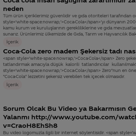
neden
Tüm ürün içeriklerimiz güvenlidir ve gıda otoriteleri tarafından o
style='white-space:nowrap;'>Coca-Cola</span>’yı dünyanın 200'
kamu kurum ve kuruluşlarının gerekliliklerine ve gıda mevzuatla
sunarız. Ürünlerimiz ülkemizde de Gıda, Tarım ve Hayvancılık Bakanl
İçerik
Coca-Cola zero madem Şekersiz tadı nası
<span style='white-space:nowrap;'>Coca-Cola</span> Zero şeker
tatlandırmak amacıyla düşük kalorili tatlandırıcılar kullanılmak
style='white-space:nowrap;'>Coca-Cola</span> Zero"nun en önem
"Coca-Cola" lezzetini şekersiz verebilen tek içecek olmasıdır.
İçerik
Sorum Olcak Bu Video ya Bakarmısın G
Yalanmı http://www.youtube.com/watc
v=CraoH8EhSh8
Bu video logomuzla ilgili bir internet söylentisidir. <span style='