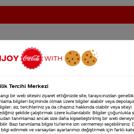
ıyor musunuz?
oca-Cola'nın Filistin'de fabr...
Coca-Cola’yı kim buldu?
Kurumsal
ilik Tercihi Merkezi
4355 Soru
ngi bir web sitesini ziyaret ettiğinizde site, tarayıcınızdan genellik
Coca-Cola Şirketi hakk
lama bilgileri biçiminde olmak üzere bilgiler alabilir veya depolayab
merak ettikleriniz.
lgiler; siz, tercihleriniz ya da cihazınız hakkında olabilir veya siteyi
Fabrikalarımız,
diğiniz şekilde çalıştırmak üzere kullanılabilir. Bilgiler çoğunlukla si
sertifikalarımız, faaliyet
ini veren renklendirici karameldir.
gösterdiğimiz ülkeler,
udan tanımlamaz ancak size daha kişiselleştirilmiş bir web deneyi
tarihçemiz ve daha fazla
ilir. Bazı tanımlama bilgisi türlerine izin vermemeyi seçebilirsiniz.
 bilgi edinmek ve varsayılan ayarlarımızı değiştirmek için farklı kat