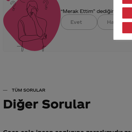
“Merak Ettim” dediğin konuya 
Evet
Hayır
TÜM SORULAR
Diğer Sorular
Coca cola insan saglıgına zararlımıdır za