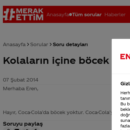
Anasayfa
Tüm sorular
Haberler
Anasayfa
Sorular
Soru detayları
Kolaların içine böcek at
Coca-Cola nerenin malı?
Coca cola İsrail malı mı Yani ...
C
07 Şubat 2014
Gizl
Merhaba Eren,
Herha
tanım
Bu bi
bekle
Hayır,
Coca-Cola
'da böcek yoktur.
Coca-Cola
'ya reng
doğr
sunab
Soruyu paylaş
fazla