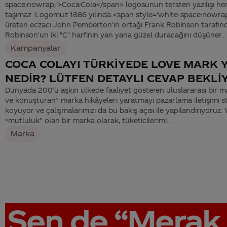
space:nowrap;'>Coca-Cola</span> logosunun tersten yazılışı he
taşımaz. Logomuz 1886 yılında <span style='white-space:nowrap
üreten eczacı John Pemberton'ın ortağı Frank Robinson tarafın
Robinson'un iki "C" harfinin yan yana güzel duracağını düşüner...
Kampanyalar
COCA COLAYI TÜRKİYEDE LOVE MARK 
NEDİR? LÜTFEN DETAYLI CEVAP BEKL
Dünyada 200’ü aşkın ülkede faaliyet gösteren uluslararası bir 
ve konuşturan” marka hikâyeleri yaratmayı pazarlama iletişimi st
koyuyor ve çalışmalarımızı da bu bakış açısı ile yapılandırıyoruz.
“mutluluk” olan bir marka olarak, tüketicilerimi...
Marka
Sen de
“Merak 