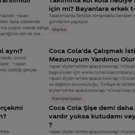
için mi? Bayanlara erkek t
naylıdır. <span
Tasarımlarda farklılık olmamakla beraber
den fazla ülkesinde
gönderimi yapılıyor.
rına uygun olarak satışa
Marka
ığı’nın izni ile üre...
l aynı?
Coca Cola'da Çalışmak İst
sizdir, ürünü
Mezunuyum Yardımcı Olur
tadır. "<span
<span style='white-space:nowrap;'>Coca-Co
li özelliği gerçek
başvuruları için www.coca-colacompany.com
<span style='white-space:nowrap;'>Coca-Co
ve dağıtım sorumluluğu, Türkiye ile birlik
style='white-space:nowrap;'>Coca-Cola</spa
Kampanyalar
erçekmi
Coca Cola Şişe demi daha 
h?
vardır yoksa kutudamı veya
?
white-
<span style='white-space:nowrap;'>Coca-