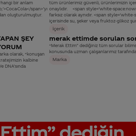
rhangi bir anlam
tüm ürünlerimiz güvenli, ürünlerimizin içer
;'>Coca-Cola</span>’yı
onaylıdır. <span style='white-space:nowr
dan oluşturulmuştur.
farksız olarak aynıdır. <span style='whit
içerisinde su, şeker veya fruktoz-glikoz şur
İçerik
YAPAN ŞEY
merak ettimde sorulan sor
İYORUM
“Merak Ettim” dediğiniz tüm sorular bilimsel
konusunda uzman çalışanlarımız tarafınd
marka olarak, “konuşan
Marka
ratejimizin kalbine
 Ve DNA’sında
Ettim”
dediğin