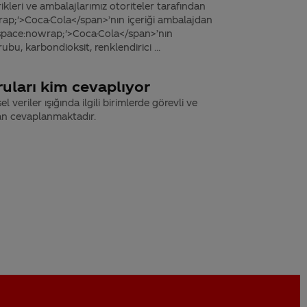
ikleri ve ambalajlarımız otoriteler tarafından
ap;'>Coca-Cola</span>’nın içeriği ambalajdan
e-space:nowrap;'>Coca-Cola</span>’nın
ubu, karbondioksit, renklendirici ...
uları kim cevaplıyor
 veriler ışığında ilgili birimlerde görevli ve
an cevaplanmaktadır.