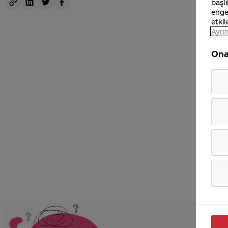
başlı
enge
etkil
Ayrın
Ona