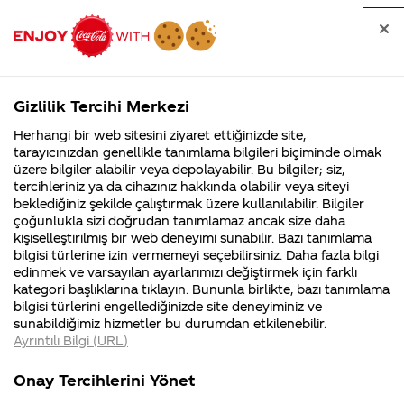
Tüm
Arama
Anasayfa
Haberler
Kapat
sorular
yap
Gizlilik Tercihi Merkezi
Arama yap
Herhangi bir web sitesini ziyaret ettiğinizde site,
Anasayfa
Sorular
Soru detayları
tarayıcınızdan genellikle tanımlama bilgileri biçiminde olmak
üzere bilgiler alabilir veya depolayabilir. Bu bilgiler; siz,
Coca-
Coca-
Kategoril
Coca-Cola
Coca cola
Kizkardesim
tercihleriniz ya da cihazınız hakkında olabilir veya siteyi
Cola'nın
Cola’yı
nerenin
İsrail malı mı
Filistin'de
kim
beklediğiniz şekilde çalıştırmak üzere kullanılabilir. Bilgiler
malı?
Yani ...
fabr...
buldu?
çoğunlukla sizi doğrudan tanımlamaz ancak size daha
linkine
kişiselleştirilmiş bir web deneyimi sunabilir. Bazı tanımlama
Kurumsal
Kamp
bilgisi türlerine izin vermemeyi seçebilirsiniz. Daha fazla bilgi
ulasamiyorum!
edinmek ve varsayılan ayarlarımızı değiştirmek için farklı
4355 Soru
90 Soru
kategori başlıklarına tıklayın. Bununla birlikte, bazı tanımlama
Ltf yardimci
Coca-Cola
Kampany
bilgisi türlerini engellediğinizde site deneyiminiz ve
Şirketi
hakkınd
sunabildiğimiz hizmetler bu durumdan etkilenebilir.
hakkında
ettikleri
olurmusunu,
Ayrıntılı Bilgi (URL)
merak
Kampan
ettikleriniz.
koşulları
Kurumsal
Kam
tsk ederim
Fabrikalarımız,
kampany
Onay Tercihlerini Yönet
sertifikalarımız,
tarihleri
4355 Soru
90 Soru
faaliyet
temini v