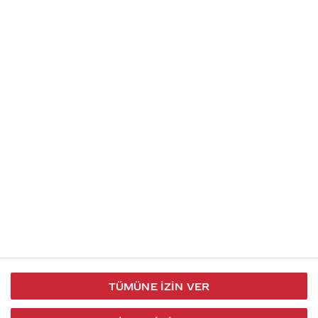
Soru gönder
İletişim
Takip et
S.S.S
Kullanım
444 30 40
X / Twitter
Koşulları
Coca-Cola İletişim
Facebook
Merkezi
Veri Koruma
iletisimmerkezi@coca-
ve Gizlilik
cola.com
TÜMÜNE İZIN VER
Bilgi