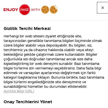
Tüm
Arama
Anasayfa
Haberler
Kapat
sorular
yap
Gizlilik Tercihi Merkezi
Arama yap
Herhangi bir web sitesini ziyaret ettiğinizde site,
Anasayfa
Sorular
Soru detayları
tarayıcınızdan genellikle tanımlama bilgileri biçiminde olmak
üzere bilgiler alabilir veya depolayabilir. Bu bilgiler; siz,
Coca-
Coca-
Kategoriler
Coca-Cola
Coca cola
Kırmızı
tercihleriniz ya da cihazınız hakkında olabilir veya siteyi
Cola'nın
Cola’yı
nerenin
İsrail malı mı
Filistin'de
kim
beklediğiniz şekilde çalıştırmak üzere kullanılabilir. Bilgiler
malı?
Yani ...
fabr...
buldu?
çoğunlukla sizi doğrudan tanımlamaz ancak size daha
kumbara
kişiselleştirilmiş bir web deneyimi sunabilir. Bazı tanımlama
Kurumsal
Kamp
bilgisi türlerine izin vermemeyi seçebilirsiniz. Daha fazla bilgi
hedıyelerı
edinmek ve varsayılan ayarlarımızı değiştirmek için farklı
4355 Soru
90 Soru
kategori başlıklarına tıklayın. Bununla birlikte, bazı tanımlama
ıcın nereyı
Coca-Cola
Kampany
bilgisi türlerini engellediğinizde site deneyiminiz ve
Şirketi
hakkınd
sunabildiğimiz hizmetler bu durumdan etkilenebilir.
hakkında
ettikleri
aramamız
Ayrıntılı Bilgi (URL)
merak
Kampan
ettikleriniz.
koşulları
Kurumsal
Kampanyala
gerekıyo.
Fabrikalarımız,
kampany
Onay Tercihlerini Yönet
sertifikalarımız,
tarihleri
4355 Soru
90 Soru
faaliyet
temini v