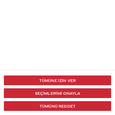
İletişim
Takip et
S.S.S
Kullanım
444 30 40
X / Twitter
Koşulları
Coca-Cola İletişim
Facebook
Merkezi
Veri Koruma
iletisimmerkezi@coca-
ve Gizlilik
cola.com
TÜMÜNE İZIN VER
Bilgi
Toplumu
SEÇIMLERIMI ONAYLA
Hizmetleri
TÜMÜNÜ REDDET
2026 © Coca-Cola Türkiye. Tüm hakları saklıdır.