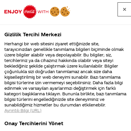
Tüm
Arama
Anasayfa
Haberler
Kapat
sorular
yap
Gizlilik Tercihi Merkezi
Arama yap
Herhangi bir web sitesini ziyaret ettiğinizde site,
Anasayfa
Sorular
Soru detayları
tarayıcınızdan genellikle tanımlama bilgileri biçiminde olmak
üzere bilgiler alabilir veya depolayabilir. Bu bilgiler; siz,
Coca-
Coca-
Kategoriler
Coca-Cola
Coca cola
Günlük su
tercihleriniz ya da cihazınız hakkında olabilir veya siteyi
Cola'nın
Cola’yı
nerenin
İsrail malı mı
Filistin'de
kim
beklediğiniz şekilde çalıştırmak üzere kullanılabilir. Bilgiler
malı?
Yani ...
fabr...
buldu?
çoğunlukla sizi doğrudan tanımlamaz ancak size daha
içermis
kişiselleştirilmiş bir web deneyimi sunabilir. Bazı tanımlama
Kurumsal
Kamp
bilgisi türlerine izin vermemeyi seçebilirsiniz. Daha fazla bilgi
gibi coca
edinmek ve varsayılan ayarlarımızı değiştirmek için farklı
4355 Soru
90 Soru
kategori başlıklarına tıklayın. Bununla birlikte, bazı tanımlama
cola
Coca-Cola
Kampany
bilgisi türlerini engellediğinizde site deneyiminiz ve
Şirketi
hakkınd
sunabildiğimiz hizmetler bu durumdan etkilenebilir.
hakkında
ettikleri
içmenin
Ayrıntılı Bilgi (URL)
merak
Kampan
ettikleriniz.
koşulları
Kurumsal
Kampanyal
zararlari
Fabrikalarımız,
kampany
Onay Tercihlerini Yönet
sertifikalarımız,
tarihleri
4355 Soru
90 Soru
faaliyet
temini v