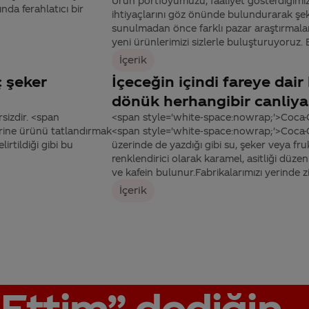
Ürün portföyümüzü, faaliyet gösterdiğimiz 
da ferahlatıcı bir
ihtiyaçlarını göz önünde bulundurarak şeki
sunulmadan önce farklı pazar araştırmaları
yeni ürünlerimizi sizlerle buluşturuyoruz.
İçerik
 şeker
İçeceğin içindi fareye dai
dönük herhangibir canliya
sizdir. <span
<span style='white-space:nowrap;'>Coca-C
rine ürünü tatlandırmak
<span style='white-space:nowrap;'>Coca-C
lirtildiği gibi bu
üzerinde de yazdığı gibi su, şeker veya fr
renklendirici olarak karamel, asitliği düzen
ve kafein bulunur.Fabrikalarımızı yerinde zi
İçerik
Ettim”
dediğin