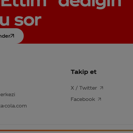
u sor
nder
Takip et
X / Twitter
Merkezi
Facebook
ca-cola.com