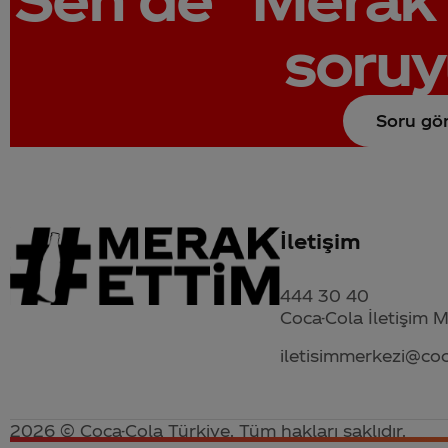
soruy
Soru gö
İletişim
444 30 40
Coca-Cola İletişim 
iletisimmerkezi@co
2026 © Coca-Cola Türkiye. Tüm hakları saklıdır.