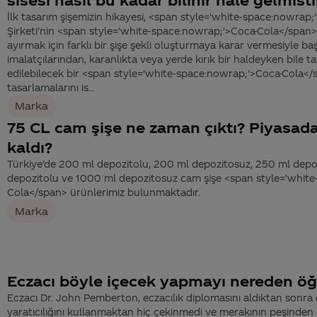
İlk tasarım şişemizin hikayesi, <span style='white-space:nowrap
Şirketi’nin <span style='white-space:nowrap;'>Coca-Cola</span>’y
ayırmak için farklı bir şişe şekli oluşturmaya karar vermesiyle baş
imalatçılarından, karanlıkta veya yerde kırık bir haldeyken bile t
edilebilecek bir <span style='white-space:nowrap;'>Coca-Cola</s
tasarlamalarını is...
Marka
75 CL cam şişe ne zaman çıktı? Piyasad
kaldı?
Türkiye’de 200 ml depozitolu, 200 ml depozitosuz, 250 ml depo
depozitolu ve 1000 ml depozitosuz cam şişe <span style='whit
Cola</span> ürünlerimiz bulunmaktadır.
Marka
Eczacı böyle içecek yapmayı nereden öğ
Eczacı Dr. John Pemberton, eczacılık diplomasını aldıktan sonra da
yaratıcılığını kullanmaktan hiç çekinmedi ve merakının peşinden 