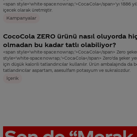
<span style='white-space:nowrap;'>Coca-Cola</span>'yı 1886 yılın
içecek olarak üretmiştir.
Kampanyalar
CocoCola ZERO ürünü nasıl oluyorda hiç
olmadan bu kadar tatlı olabiliyor?
<span style='white-space:nowrap;'>Coca-Cola</span> Zero şeker
style='white-space:nowrap;'>Coca-Cola</span> Zero’da şeker ye
için düşük kalorili tatlandırıcılar kullanılır. Ürün ambalajında da be
tatlandırıcılar aspartam, asesulfam potasyum ve sukralozdur.
İçerik
Sen de
“Merak 