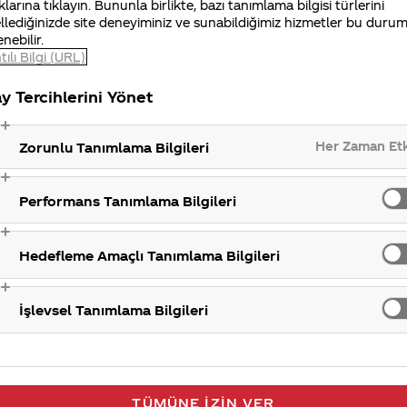
ulaşabilirsiniz. İlginiz için teşekkür ederiz.
klarına tıklayın. Bununla birlikte, bazı tanımlama bilgisi türlerini
llediğinizde site deneyiminiz ve sunabildiğimiz hizmetler bu duru
enebilir.
tılı Bilgi (URL)
y Tercihlerini Yönet
Her Zaman Et
Zorunlu Tanımlama Bilgileri
Performans Tanımlama Bilgileri
Hedefleme Amaçlı Tanımlama Bilgileri
İşlevsel Tanımlama Bilgileri
TÜMÜNE İZIN VER