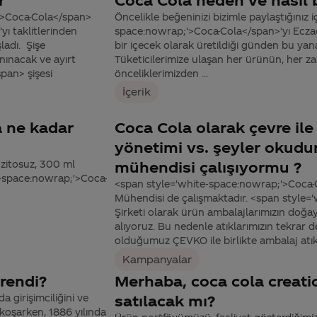
;'>Coca-Cola</span>
Öncelikle beğeninizi bizimle paylaştığınız 
ı taklitlerinden
space:nowrap;'>Coca-Cola</span>’yı Eczac
ladı. Şişe
bir içecek olarak üretildiği günden bu yan
anınacak ve ayırt
Tüketicilerimize ulaşan her ürünün, her 
pan> şişesi
önceliklerimizden ...
İçerik
a ne kadar
Coca Cola olarak çevre ile 
yönetimi vs. şeyler okud
zitosuz, 300 ml
mühendisi çalışıyormu ?
e-space:nowrap;'>Coca-
<span style='white-space:nowrap;'>Coca-
Mühendisi de çalışmaktadır. <span style
Şirketi olarak ürün ambalajlarımızın doğay
alıyoruz. Bu nedenle atıklarımızın tekrar 
olduğumuz ÇEVKO ile birlikte ambalaj atıkla
Kampanyalar
rendi?
Merhaba, coca cola creati
 girişimciliğini ve
satılacak mı?
koşarken, 1886 yılında