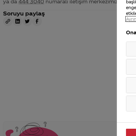
ya da
444 3040
numaralı iletişim merkezimizden bize 
başlı
enge
Soruyu paylaş
etkil
Ayrın
Ona