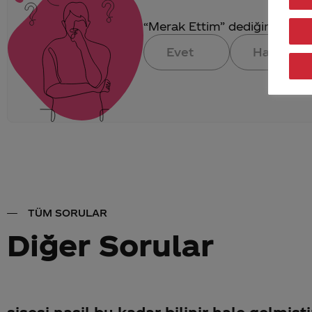
“Merak Ettim” dediğin konuya 
Evet
Hayır
TÜM SORULAR
Diğer Sorular
sisesi nasil bu kadar bilinir hale gelmisti