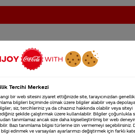
 tipi güdümlü bombaların 
oca-Cola'nın Filistin'de fabr...
Coca-Cola’yı kim buldu?
iddiaları var. Doğru mu 
Kurumsal
ilik Tercihi Merkezi
4355 Soru
ngi bir web sitesini ziyaret ettiğinizde site, tarayıcınızdan genellik
Coca-Cola Şirketi hakk
lama bilgileri biçiminde olmak üzere bilgiler alabilir veya depolayab
merak ettikleriniz.
lgiler; siz, tercihleriniz ya da cihazınız hakkında olabilir veya siteyi
Fabrikalarımız,
diğiniz şekilde çalıştırmak üzere kullanılabilir. Bilgiler çoğunlukla si
sertifikalarımız, faaliyet
gösterdiğimiz ülkeler,
udan tanımlamaz ancak size daha kişiselleştirilmiş bir web deneyi
tarihçemiz ve daha fazla
ilir. Bazı tanımlama bilgisi türlerine izin vermemeyi seçebilirsiniz.
gilerinizi iletisimmerkezi@coca-cola.com adresine gönde
 bilgi edinmek ve varsayılan ayarlarımızı değiştirmek için farklı kat