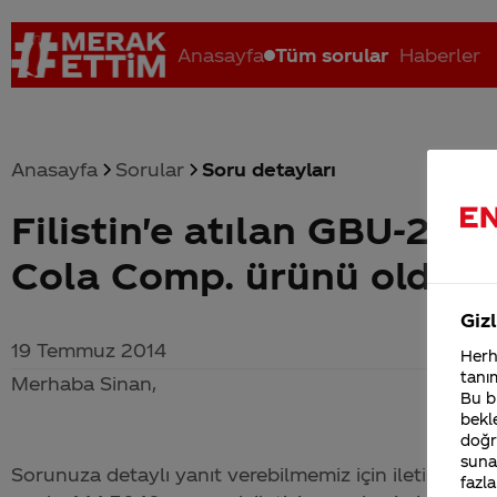
Anasayfa
Tüm sorular
Haberler
Anasayfa
Sorular
Soru detayları
Filistin'e atılan GBU-28
Coca-Cola nerenin malı?
Coca cola İsrail malı mı Yani ...
C
Cola Comp. ürünü olduğu 
Gizl
19 Temmuz 2014
Herha
tanım
Merhaba Sinan,
Bu bi
bekle
doğr
sunab
Sorunuza detaylı yanıt verebilmemiz için iletişim bil
fazla