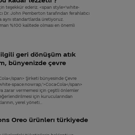
için teşekkür ederiz. <span style='white-
ı Dr. John Pemberton tarafından ferahlatıcı
a aynı standartlarda üretiyoruz.
zaman %100 kalitede olması en önemli
ilgili geri dönüşüm atık
um, bünyenizde çevre
Cola</span> Şirketi bünyesinde Çevre
='white-space:nowrap;'>Coca-Cola</span>
a zarar vermemesi için çeşitli önlemler
değerlendirilmesi için kurucularından
rının, yerel yöneti...
ons Oreo ürünlerı türkiyede