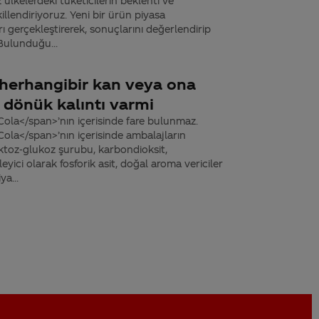
ülkelerdeki tüketicilerin beklenti ve
llendiriyoruz. Yeni bir ürün piyasa
 gerçekleştirerek, sonuçlarını değerlendirip
 Bulunduğu...
r herhangibir kan veya ona
 dönük kalıntı varmi
ola</span>’nın içerisinde fare bulunmaz.
ola</span>’nın içerisinde ambalajların
uktoz-glukoz şurubu, karbondioksit,
leyici olarak fosforik asit, doğal aroma vericiler
ya...