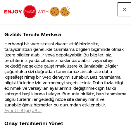
Tüm
Arama
Anasayfa
Haberler
Kapat
sorular
yap
Gizlilik Tercihi Merkezi
Arama yap
Herhangi bir web sitesini ziyaret ettiğinizde site,
Anasayfa
Sorular
Soru detayları
tarayıcınızdan genellikle tanımlama bilgileri biçiminde olmak
üzere bilgiler alabilir veya depolayabilir. Bu bilgiler; siz,
Coca-
Coca-
Kategoriler
Coca-Cola
Coca cola
Filistin'de
tercihleriniz ya da cihazınız hakkında olabilir veya siteyi
Cola'nın
Cola’yı
nerenin
İsrail malı mı
Filistin'de
kim
beklediğiniz şekilde çalıştırmak üzere kullanılabilir. Bilgiler
malı?
Yani ...
fabr...
buldu?
çoğunlukla sizi doğrudan tanımlamaz ancak size daha
fabrikanız
kişiselleştirilmiş bir web deneyimi sunabilir. Bazı tanımlama
Kurumsal
Kamp
bilgisi türlerine izin vermemeyi seçebilirsiniz. Daha fazla bilgi
var mı ?
edinmek ve varsayılan ayarlarımızı değiştirmek için farklı
4355 Soru
90 Soru
kategori başlıklarına tıklayın. Bununla birlikte, bazı tanımlama
Coca-Cola
Kampany
bilgisi türlerini engellediğinizde site deneyiminiz ve
Şirketi
hakkınd
20
sunabildiğimiz hizmetler bu durumdan etkilenebilir.
hakkında
ettikleri
Temmuz
Ayrıntılı Bilgi (URL)
merak
Kampan
2014
ettikleriniz.
koşulları
Kurumsal
Kampanyal
Fabrikalarımız,
kampany
Merhaba Celal,
Onay Tercihlerini Yönet
sertifikalarımız,
tarihleri
4355 Soru
90 Soru
faaliyet
temini v