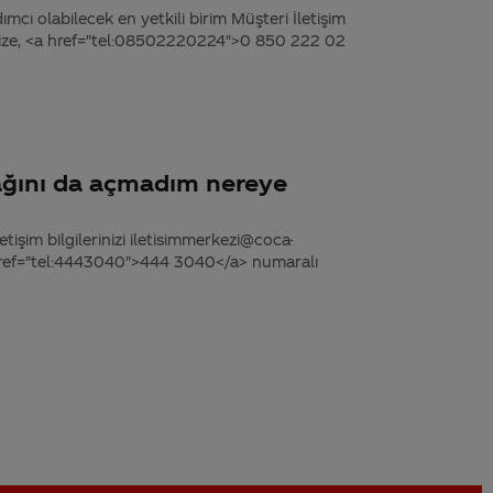
dımcı olabilecek en yetkili birim Müşteri İletişim
’mize, <a href="tel:08502220224">0 850 222 02
ağını da açmadım nereye
tişim bilgilerinizi iletisimmerkezi@coca-
 href="tel:4443040">444 3040</a> numaralı