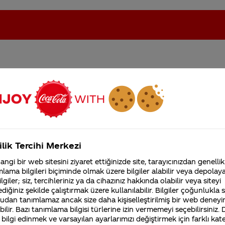
kola ve şekerin çok zararl
oca-Cola'nın Filistin'de fabr...
Coca-Cola’yı kim buldu?
arın size bir takıntısı mı
Kurumsal
ilik Tercihi Merkezi
4355 Soru
ngi bir web sitesini ziyaret ettiğinizde site, tarayıcınızdan genellik
Coca-Cola Şirketi hakk
lama bilgileri biçiminde olmak üzere bilgiler alabilir veya depolayab
merak ettikleriniz.
lgiler; siz, tercihleriniz ya da cihazınız hakkında olabilir veya siteyi
Fabrikalarımız,
diğiniz şekilde çalıştırmak üzere kullanılabilir. Bilgiler çoğunlukla si
sertifikalarımız, faaliyet
gösterdiğimiz ülkeler,
udan tanımlamaz ancak size daha kişiselleştirilmiş bir web deneyi
tarihçemiz ve daha fazla
ilir. Bazı tanımlama bilgisi türlerine izin vermemeyi seçebilirsiniz.
 bilgi edinmek ve varsayılan ayarlarımızı değiştirmek için farklı kat