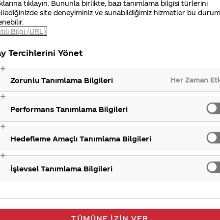
klarına tıklayın. Bununla birlikte, bazı tanımlama bilgisi türlerini
gilerinizi iletisimmerkezi@coca-cola.com adresine gönde
llediğinizde site deneyiminiz ve sunabildiğimiz hizmetler bu duru
ulaşabilirsiniz. İlginiz için teşekkür ederiz.
enebilir.
tılı Bilgi (URL)
Kolanın 
y Tercihlerini Yönet
Her Zaman Et
Zorunlu Tanımlama Bilgileri
Performans Tanımlama Bilgileri
Hedefleme Amaçlı Tanımlama Bilgileri
İşlevsel Tanımlama Bilgileri
TÜMÜNE İZIN VER