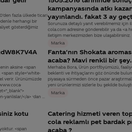
kampanyasında atkı kazan
’den fazla ülkede ticari
yayınlandı. fakat 3 ay geçt
nedenle herhangi bir
Sorunuza detaylı yanıt verebilmemiz için ile
aaliyet gösterdiğimiz
cola.com adresine gönderebilir ya da <a
iletişim merkezimizden bize ulaşabilirsiniz.
Marka
mgdW8K7V4A
Fanta'nın Shokata aroması
acaba? Mavi renkli bir şey.
ilenin aksine <span
Merhaba Bora, Ürün portföyümüzü, faaliyet
 <span style='white-
beklenti ve ihtiyaçlarını göz önünde bulun
el verir. Ürünümüzde
piyasaya sürmeden önce pazar araştırmalar
//www.coca-
yeni ürünlerimizi sizlerle bu şekilde buluştu
get="_blank">
Marka
yanlislar/</a> ‘dan ...
siniz kotu
Catering hizmeti veren to
cola reklamlı pet bardak 
yoktur. <span
acaba ?