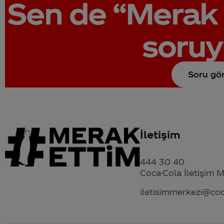
Sen de
“Merak 
soruy
Soru gö
İletişim
444 30 40
Coca-Cola İletişim 
iletisimmerkezi@co