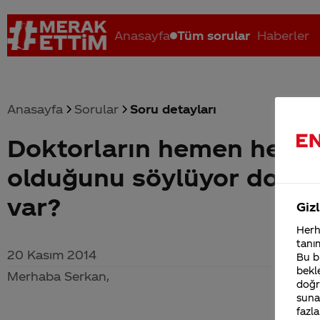
Anasayfa
Tüm sorular
Haberler
Anasayfa
Sorular
Soru detayları
Doktorların hemen hepsi 
Coca-Cola nerenin malı?
Coca cola İsrail malı mı Yani ...
C
olduğunu söylüyor doktorl
var?
Gizl
Herha
tanım
20 Kasım 2014
Bu bi
bekle
Merhaba Serkan,
doğr
sunab
fazla