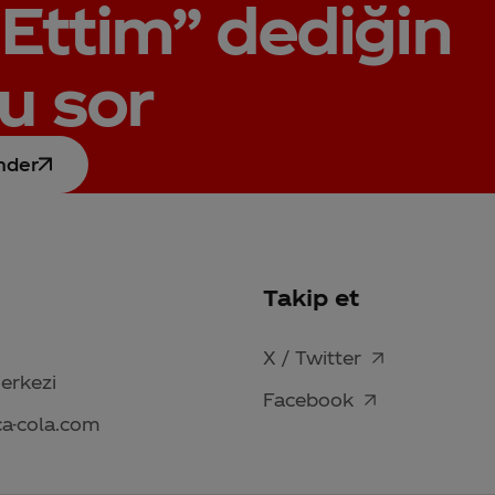
Ettim”
dediğin
u sor
nder
Takip et
X / Twitter
Merkezi
Facebook
ca-cola.com