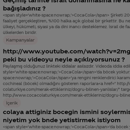
bağışladınız ?
<span style='white-space:nowrap;'>Coca-Cola</span> Şirketi 200
faaliyet gerçekleştiren, %100 halka açık global bir şirkettir. Bu 
ülkeyi, hükümeti, siyasi ya da dini inancı desteklemez. İsrail de f
ülkelerden biridir.
Kampanyalar
http://www.youtube.com/watch?v=2
peki bu videoyu neyle açıklıyorsunuz ?
Paylaşmış olduğunuz linkteki iddialar asılsızdır. Videoda iddia ed
style='white-space:nowrap;'>Coca-Cola</span>'da böcek yoktur.
space:nowrap;'>Coca-Cola</span>'ya rengini renklendirici karam
cochineal (böcek) olmadığını gösteren raporlara<a href=" http:
colaturkiye.com/merak-ettikleriniz/dogru-bilinen-yanlislar/" tar
http://www.coca-colaturkiye.com/merak-ettikleriniz/dogru-bilinen-
İçerik
colaya attiginiz bocegin ismini soylermi
niyetim yok bnde yetistirmek istiyom
<span style='white-space:nowrap;'>Coca-Cola</span>'da böcek 