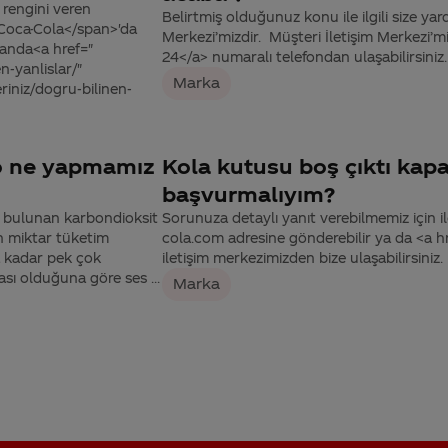
rengini veren
Belirtmiş olduğunuz konu ile ilgili size yar
>Coca-Cola</span>'da
Merkezi’mizdir. Müşteri İletişim Merkezi
manda<a href="
24</a> numaralı telefondan ulaşabilirsiniz.
-yanlislar/"
Marka
iniz/dogru-bilinen-
yo ne yapmamız
Kola kutusu boş çıktı kap
başvurmalıyım?
e bulunan karbondioksit
Sorunuza detaylı yanıt verebilmemiz için ile
lan miktar tüketim
cola.com adresine gönderebilir ya da <a
a kadar pek çok
iletişim merkezimizden bize ulaşabilirsiniz.
ası olduğuna göre ses ...
Marka