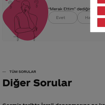
“Merak Ettim” dediğin konuya 
Evet
Hayır
TÜM SORULAR
Diğer Sorular
Geçmiş tarihte İsrail donanmasına ne ka