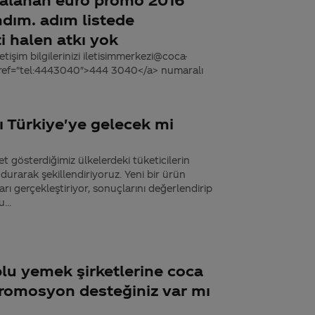
dım. adım listede
i halen atkı yok
tişim bilgilerinizi iletisimmerkezi@coca-
 href="tel:4443040">444 3040</a> numaralı
 Türkiye'ye gelecek mi
 gösterdiğimiz ülkelerdeki tüketicilerin
durarak şekillendiriyoruz. Yeni bir ürün
ı gerçekleştiriyor, sonuçlarını değerlendirip
...
plu yemek şirketlerine coca
promosyon desteğiniz var mı