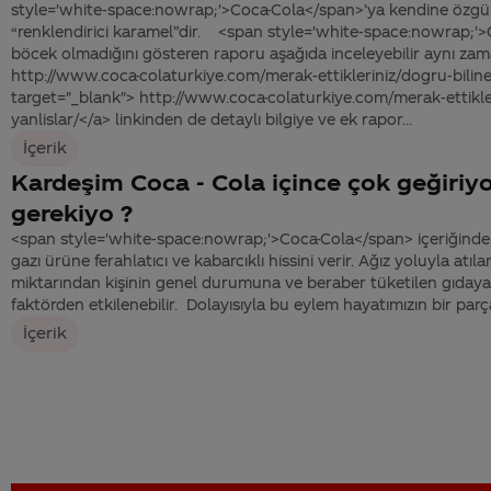
style='white-space:nowrap;'>Coca-Cola</span>’ya kendine özgü 
“renklendirici karamel”dir. <span style='white-space:nowrap;'
böcek olmadığını gösteren raporu aşağıda inceleyebilir aynı za
http://www.coca-colaturkiye.com/merak-ettikleriniz/dogru-bilinen
target="_blank"> http://www.coca-colaturkiye.com/merak-ettikler
yanlislar/</a> linkinden de detaylı bilgiye ve ek rapor...
İçerik
Kardeşim Coca - Cola içince çok geğiri
gerekiyo ?
<span style='white-space:nowrap;'>Coca-Cola</span> içeriğind
gazı ürüne ferahlatıcı ve kabarcıklı hissini verir. Ağız yoluyla atı
miktarından kişinin genel durumuna ve beraber tüketilen gıday
faktörden etkilenebilir. Dolayısıyla bu eylem hayatımızın bir parç
İçerik