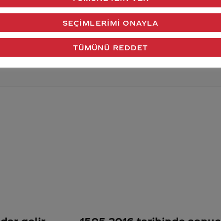
verdiğimiz cevap aklındaki soru işaretlerini giderdi 
SEÇIMLERIMI ONAYLA
Gönder
TÜMÜNÜ REDDET
dar gelir
1505.2016 tarihinde sonu