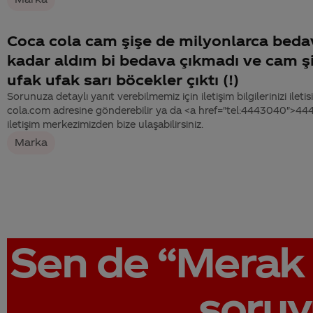
Coca cola cam şişe de milyonlarca beda
kadar aldım bi bedava çıkmadı ve cam ş
ufak ufak sarı böcekler çıktı (!)
Sorunuza detaylı yanıt verebilmemiz için iletişim bilgilerinizi ile
cola.com adresine gönderebilir ya da <a href="tel:4443040">4
iletişim merkezimizden bize ulaşabilirsiniz.
Marka
Sen de
“Merak 
soruy