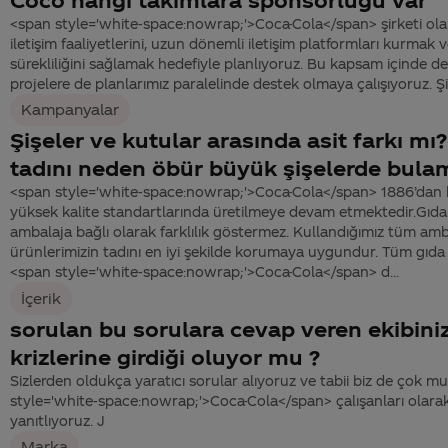
<span style='white-space:nowrap;'>Coca-Cola</span> şirketi olar
iletişim faaliyetlerini, uzun dönemli iletişim platformları kurmak 
sürekliliğini sağlamak hedefiyle planlıyoruz. Bu kapsam içinde d
projelere de planlarımız paralelinde destek olmaya çalışıyoruz. Şir
Kampanyalar
Şişeler ve kutular arasında asit farkı mı
tadını neden öbür büyük şişelerde bul
<span style='white-space:nowrap;'>Coca-Cola</span> 1886’dan 
yüksek kalite standartlarında üretilmeye devam etmektedir.Gıda 
ambalaja bağlı olarak farklılık göstermez. Kullandığımız tüm amb
ürünlerimizin tadını en iyi şekilde korumaya uygundur. Tüm gıda
<span style='white-space:nowrap;'>Coca-Cola</span> d...
İçerik
sorulan bu sorulara cevap veren ekibini
krizlerine girdiği oluyor mu ?
Sizlerden oldukça yaratıcı sorular alıyoruz ve tabii biz de çok m
style='white-space:nowrap;'>Coca-Cola</span> çalışanları olarak 
yanıtlıyoruz. J
Marka