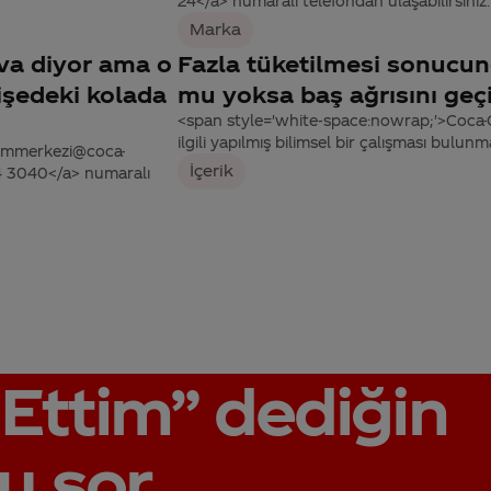
24</a> numaralı telefondan ulaşabilirsiniz.
Marka
va diyor ama o
Fazla tüketilmesi sonucun
işedeki kolada
mu yoksa baş ağrısını geçi
<span style='white-space:nowrap;'>Coca-Col
ilgili yapılmış bilimsel bir çalışması bulun
tisimmerkezi@coca-
İçerik
44 3040</a> numaralı
Ettim”
dediğin
u sor