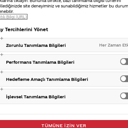
klarına tıklayın. Bununla birlikte, bazı tanımlama bilgisi türlerini
llediğinizde site deneyiminiz ve sunabildiğimiz hizmetler bu duru
enebilir.
tılı Bilgi (URL)
y Tercihlerini Yönet
Her Zaman Et
Zorunlu Tanımlama Bilgileri
Fabrik
Performans Tanımlama Bilgileri
Hedefleme Amaçlı Tanımlama Bilgileri
İşlevsel Tanımlama Bilgileri
TÜMÜNE İZIN VER