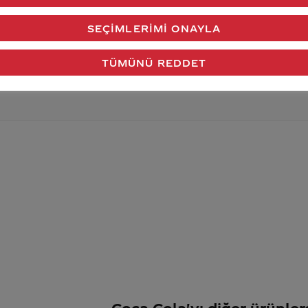
verdiğimiz cevap aklındaki soru işaretlerini giderdi 
SEÇIMLERIMI ONAYLA
Gönder
TÜMÜNÜ REDDET
Coca Cola'yı diğer ürünler