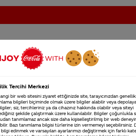
r
oca-Cola'nın Filistin'de fabr...
Coca-Cola’yı kim buldu?
Kurumsal
ilik Tercihi Merkezi
4355 Soru
ngi bir web sitesini ziyaret ettiğinizde site, tarayıcınızdan genellik
Coca-Cola Şirketi hakk
lama bilgileri biçiminde olmak üzere bilgiler alabilir veya depolayab
merak ettikleriniz.
lgiler; siz, tercihleriniz ya da cihazınız hakkında olabilir veya siteyi
Fabrikalarımız,
diğiniz şekilde çalıştırmak üzere kullanılabilir. Bilgiler çoğunlukla si
sertifikalarımız, faaliyet
rsin fabrikalarımızda üretilmektedir.
udan tanımlamaz ancak size daha kişiselleştirilmiş bir web deneyi
gösterdiğimiz ülkeler,
tarihçemiz ve daha fazla
ilir. Bazı tanımlama bilgisi türlerine izin vermemeyi seçebilirsiniz.
adığımız videoyu izleyebilirsiniz.
 bilgi edinmek ve varsayılan ayarlarımızı değiştirmek için farklı kat