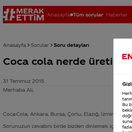
Anasayfa
Tüm sorular
Haberler
Anasayfa
Sorular
Soru detayları
Coca cola nerde üretiliyo
Coca-Cola nerenin malı?
Coca cola İsrail malı mı Yani ...
C
31 Temmuz 2015
Gizl
Merhaba Ali,
Herha
tanım
Bu bi
bekle
Coca-Cola
, Ankara, Bursa, Çorlu, Elazığ, İzmir ve Me
doğr
sunab
Sorunuzun cevabını birde bizden dinlemek için hazırl
fazla