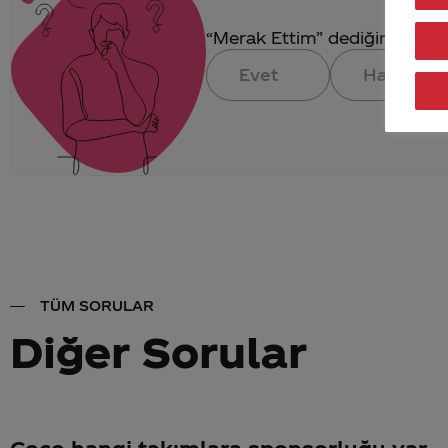
“Merak Ettim” dediğin konuya 
Evet
Hayır
TÜM SORULAR
Diğer Sorular
Coco hangi takımlara sponsorluğu var