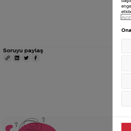
başlı
enge
etkil
Ayrın
Ona
Soruyu paylaş