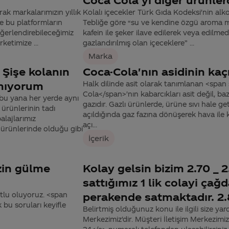
ak markalarımızın yıllık
Kolalı içecekler Türk Gıda Kodeksi'nin alko
ve bu platformların
Tebliğe göre “su ve kendine özgü aroma m
eğerlendirebileceğimiz
kafein ile şeker ilave edilerek veya edilme
ketimize ...
gazlandırılmış olan içeceklere” ...
Marka
? Şişe kolanın
Coca-Cola'nın asidinin kaç
amıyorum
Halk dilinde asit olarak tanımlanan <span
Cola</span>'nın kabarcıkları asit değil, 
bu yana her yerde aynı
gazıdır. Gazlı ürünlerde, ürüne sıvı hale g
ürünlerinin tadı
açıldığında gaz fazına dönüşerek hava ile 
alajlarımız
açı...
 ürünlerinde olduğu gibi
İçerik
zin gülme
Kolay gelsin bizim 2.70 _ 2.
sattığımız 1 lik colayi çağ
utlu oluyoruz. <span
perakende satmaktadır. 2.8
bu soruları keyifle
Belirtmiş olduğunuz konu ile ilgili size yar
Merkezimiz'dir. Müşteri İletişim Merkezi