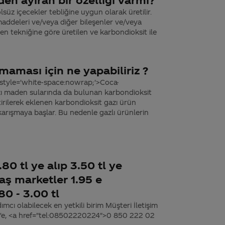
lsüz içecekler tebliğine uygun olarak üretilir.
addeleri ve/veya diğer bileşenler ve/veya
den tekniğine göre üretilen ve karbondioksit ile
maması için ne yapabiliriz ?
 style='white-space:nowrap;'>Coca-
bazı maden sularında da bulunan karbondioksit
etirilerek eklenen karbondioksit gazı ürün
karışmaya başlar. Bu nedenle gazlı ürünlerin
80 tl ye alıp 3.50 tl ye
daş marketler 1.95 e
0 - 3.00 tl
dımcı olabilecek en yetkili birim Müşteri İletişim
miz'e, <a href="tel:08502220224">0 850 222 02