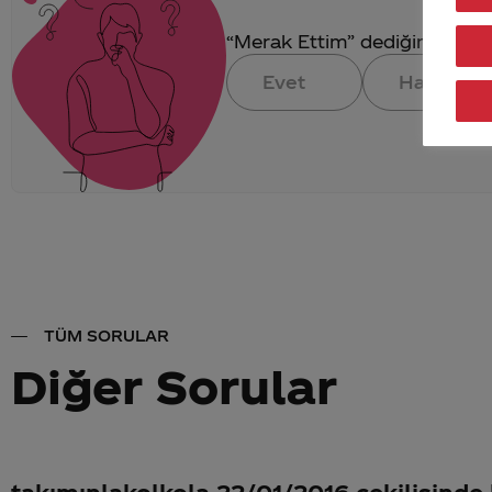
“Merak Ettim” dediğin konuya 
Evet
Hayır
TÜM SORULAR
Diğer Sorular
takımınlakolkola 22/01/2016 çekilişinde