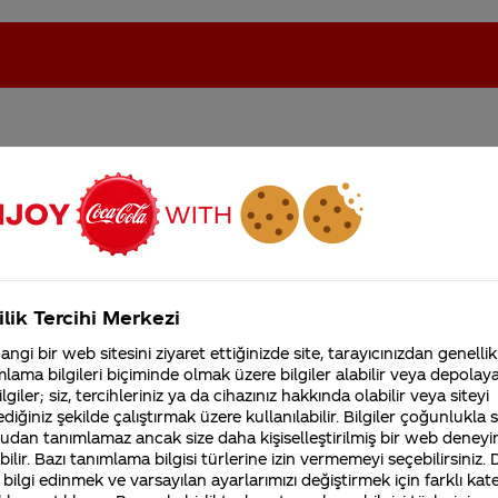
klayan hikaye veya mitoloj
oca-Cola'nın Filistin'de fabr...
Coca-Cola’yı kim buldu?
Kurumsal
ilik Tercihi Merkezi
4355 Soru
ngi bir web sitesini ziyaret ettiğinizde site, tarayıcınızdan genellik
Coca-Cola Şirketi hakk
lama bilgileri biçiminde olmak üzere bilgiler alabilir veya depolayab
merak ettikleriniz.
lgiler; siz, tercihleriniz ya da cihazınız hakkında olabilir veya siteyi
Fabrikalarımız,
diğiniz şekilde çalıştırmak üzere kullanılabilir. Bilgiler çoğunlukla si
sertifikalarımız, faaliyet
udan tanımlamaz ancak size daha kişiselleştirilmiş bir web deneyi
gösterdiğimiz ülkeler,
tarihçemiz ve daha fazla
ilir. Bazı tanımlama bilgisi türlerine izin vermemeyi seçebilirsiniz.
afından üretildi. 128 yıllık bir şirket olan
Coca-Cola
’n
 bilgi edinmek ve varsayılan ayarlarımızı değiştirmek için farklı kat