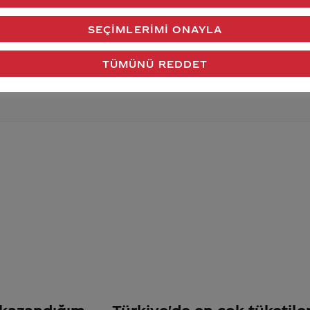
verdiğimiz cevap aklındaki soru işaretlerini giderdi 
SEÇIMLERIMI ONAYLA
Gönder
TÜMÜNÜ REDDET
 kazandığım
Türkiye'de en çok tüketil