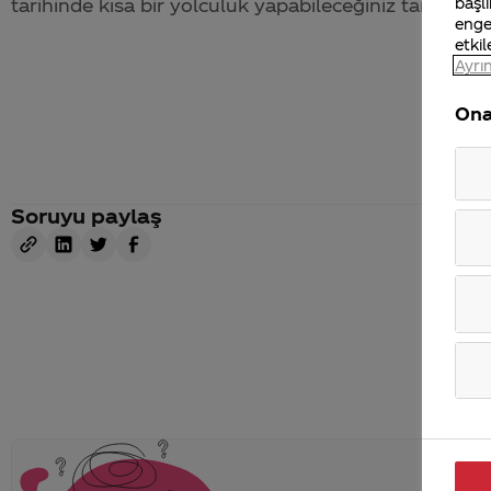
başlı
tarihinde kısa bir yolculuk yapabileceğiniz tarihçe vi
enge
etkil
Ayrın
Ona
Soruyu paylaş