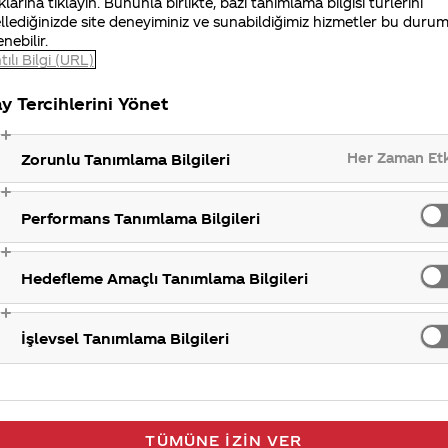
klarına tıklayın. Bununla birlikte, bazı tanımlama bilgisi türlerini
deomuzu izleyebilirsiniz.
llediğinizde site deneyiminiz ve sunabildiğimiz hizmetler bu duru
enebilir.
tılı Bilgi (URL)
y Tercihlerini Yönet
Her Zaman Et
Zorunlu Tanımlama Bilgileri
Performans Tanımlama Bilgileri
Hedefleme Amaçlı Tanımlama Bilgileri
İşlevsel Tanımlama Bilgileri
TÜMÜNE İZIN VER