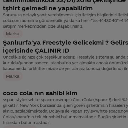
tşhirt gelmedi ne yapabilirim
Sorunuza detaylı yanıt verebilmemiz için iletişim bilgilerinizi ile
cola.com adresine gönderebilir ya da <a href="tel:4443040">4
iletişim merkezimizden bize ulaşabilirsiniz.
Marka
Şanlıurfa'ya Freestyle Gelicekmi ? Gelir
İçerisinde ÇALINIR :D
Öncelikle ilginize çok teşekkür ederiz. Freestyle sistemi şu anda 
kurulduğundan sadece İstanbul’da yer almakta ancak önümüzde
kapsamında farklı illerimizde de yer alması konusu değerlendiril
Marka
coco cola nın sahibi kim
<span style='white-space:nowrap;'>Coca-Cola</span> Şirketi %10
şirkettir. New York borsasında işlem gören şirketimizin hisseleri 
alınıp, satılabilmektedir. Dolayısı ile <span style='white-space:n
Cola</span>’nın tek bir sahibi bulunmamaktadır. Bugün şirketin
hissedarı bulunmaktadır.