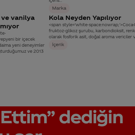
içeris...
Marka
i ve vanilya
Kola Neyden Yapılıyor
lmıyor
<span style='white-space:nowrap;'>Coca-C
fruktoz-glikoz şurubu, karbondioksit, renkl
te-
olarak fosforik asit, doğal aroma vericiler 
epyeni bir içecek
İçerik
 daima yeni deneyimler
oluşturduğumuz ve 2013
Ettim”
dediğin