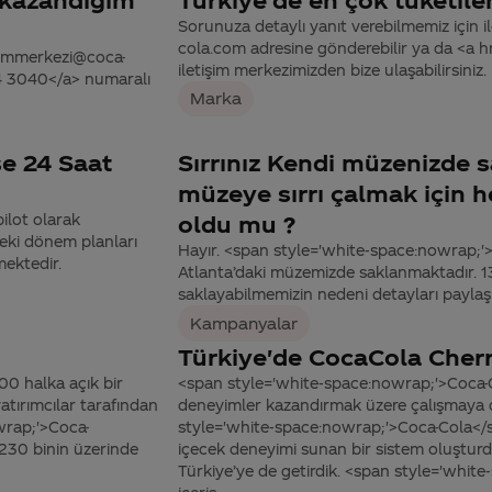
Sorunuza detaylı yanıt verebilmemiz için ile
cola.com adresine gönderebilir ya da <a
tisimmerkezi@coca-
iletişim merkezimizden bize ulaşabilirsiniz.
44 3040</a> numaralı
Marka
se 24 Saat
Sırrınız Kendi müzenizde 
müzeye sırrı çalmak için he
pilot olarak
oldu mu ?
ki dönem planları
Hayır. <span style='white-space:nowrap;'>
mektedir.
Atlanta’daki müzemizde saklanmaktadır. 132
saklayabilmemizin nedeni detayları paylaş
Kampanyalar
Türkiye'de CocaCola Cherr
0 halka açık bir
<span style='white-space:nowrap;'>Coca-C
yatırımcılar tarafından
deneyimler kazandırmak üzere çalışmaya d
owrap;'>Coca-
style='white-space:nowrap;'>Coca-Cola</sp
 230 binin üzerinde
içecek deneyimi sunan bir sistem oluşturd
Türkiye’ye de getirdik. <span style='whit