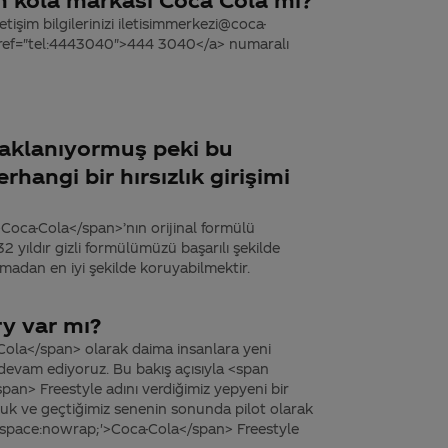
tişim bilgilerinizi iletisimmerkezi@coca-
 href="tel:4443040">444 3040</a> numaralı
saklanıyormuş peki bu
rhangi bir hırsızlık girişimi
Coca-Cola</span>’nın orijinal formülü
 yıldır gizli formülümüzü başarılı şekilde
madan en iyi şekilde koruyabilmektir.
y var mı?
ola</span> olarak daima insanlara yeni
evam ediyoruz. Bu bakış açısıyla <span
an> Freestyle adını verdiğimiz yepyeni bir
uk ve geçtiğimiz senenin sonunda pilot olarak
e-space:nowrap;'>Coca-Cola</span> Freestyle