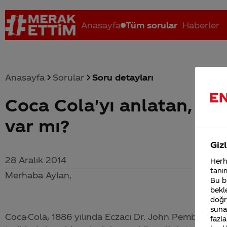
Anasayfa
Tüm sorular
Haberler
Anasayfa
Sorular
Soru detayları
Coca Cola'yı anlatan, açı
Coca-Cola nerenin malı?
Coca cola İsrail malı mı Yani ...
C
var mı?
Gizl
28 Aralık 2014
Herha
tanım
Merhaba Aylan,
Bu bi
bekle
doğr
sunab
Coca-Cola
, 1886 yılında Eczacı Dr. John Pemberton tar
fazla