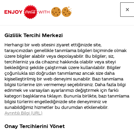
Tüm
Arama
Anasayfa
Haberler
Kapat
sorular
yap
Gizlilik Tercihi Merkezi
Arama yap
Herhangi bir web sitesini ziyaret ettiğinizde site,
Anasayfa
Sorular
Soru detayları
tarayıcınızdan genellikle tanımlama bilgileri biçiminde olmak
üzere bilgiler alabilir veya depolayabilir. Bu bilgiler; siz,
Coca-
Coca-
Kategoriler
Coca-Cola
Coca cola
Coca-Cola
tercihleriniz ya da cihazınız hakkında olabilir veya siteyi
Cola'nın
Cola’yı
nerenin
İsrail malı mı
Filistin'de
kim
beklediğiniz şekilde çalıştırmak üzere kullanılabilir. Bilgiler
malı?
Yani ...
fabr...
buldu?
çoğunlukla sizi doğrudan tanımlamaz ancak size daha
temizlikte
kişiselleştirilmiş bir web deneyimi sunabilir. Bazı tanımlama
Kurumsal
Kamp
bilgisi türlerine izin vermemeyi seçebilirsiniz. Daha fazla bilgi
kullanılır mı?
edinmek ve varsayılan ayarlarımızı değiştirmek için farklı
4355 Soru
90 Soru
kategori başlıklarına tıklayın. Bununla birlikte, bazı tanımlama
Coca-Cola
Kampany
bilgisi türlerini engellediğinizde site deneyiminiz ve
Şirketi
hakkınd
10 Kasım
sunabildiğimiz hizmetler bu durumdan etkilenebilir.
hakkında
ettikleri
2017
Ayrıntılı Bilgi (URL)
merak
Kampan
ettikleriniz.
koşulları
Merhaba Mehmet,
Kurumsal
Kampany
Fabrikalarımız,
kampany
Onay Tercihlerini Yönet
sertifikalarımız,
tarihleri
4355 Soru
90 Soru
faaliyet
temini v