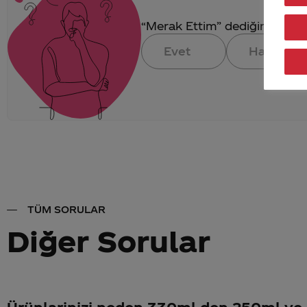
“Merak Ettim” dediğin konuya 
Evet
Hayır
TÜM SORULAR
Diğer Sorular
Ürünlarinizi neden 330ml den 250ml ye ç