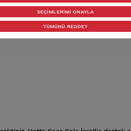
verdiğimiz cevap aklındaki soru işaretlerini giderdi 
SEÇIMLERIMI ONAYLA
Gönder
TÜMÜNÜ REDDET
ektiniz. Hatta
Coca-Cola İsrail'e destek 