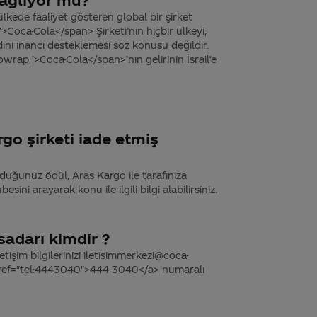
ülkede faaliyet gösteren global bir şirket
Coca-Cola</span> Şirketi’nin hiçbir ülkeyi,
 dini inancı desteklemesi söz konusu değildir.
rap;'>Coca-Cola</span>’nın gelirinin İsrail’e
go şirketi iade etmiş
duğunuz ödül, Aras Kargo ile tarafınıza
sini arayarak konu ile ilgili bilgi alabilirsiniz.
sadarı kimdir ?
tişim bilgilerinizi iletisimmerkezi@coca-
 href="tel:4443040">444 3040</a> numaralı