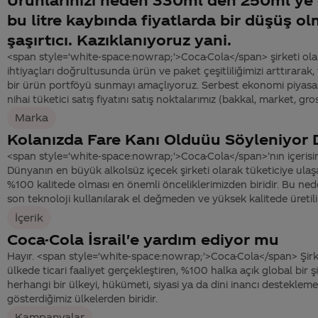
bu litre kaybında fiyatlarda bir düşüş o
şaşırtıcı. Kazıklanıyoruz yani.
<span style='white-space:nowrap;'>Coca-Cola</span> şirketi olar
ihtiyaçları doğrultusunda ürün ve paket çeşitliliğimizi arttırarak,
bir ürün portföyü sunmayı amaçlıyoruz. Serbest ekonomi piya
nihai tüketici satış fiyatını satış noktalarımız (bakkal, market, gro
Marka
Kolanızda Fare Kanı Olduüu Söyleniyor
<span style='white-space:nowrap;'>Coca-Cola</span>’nın içerisin
Dünyanın en büyük alkolsüz içecek şirketi olarak tüketiciye ul
%100 kalitede olması en önemli önceliklerimizden biridir. Bu ne
son teknoloji kullanılarak el değmeden ve yüksek kalitede üretilir.
İçerik
Coca-Cola İsrail'e yardım ediyor mu
Hayır. <span style='white-space:nowrap;'>Coca-Cola</span> Şirk
ülkede ticari faaliyet gerçekleştiren, %100 halka açık global bir ş
herhangi bir ülkeyi, hükümeti, siyasi ya da dini inancı desteklemez.
gösterdiğimiz ülkelerden biridir.
Kampanyalar