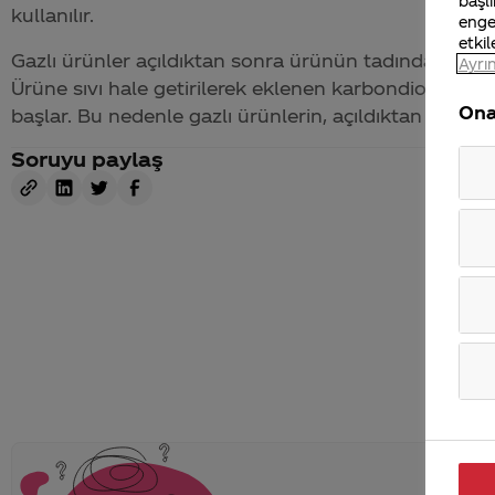
başlı
kullanılır.
enge
etkil
Gazlı ürünler açıldıktan sonra ürünün tadındaki deği
Ayrın
Ürüne sıvı hale getirilerek eklenen karbondioksit ga
Ona
başlar. Bu nedenle gazlı ürünlerin, açıldıktan sonra
Soruyu paylaş