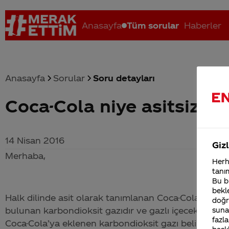
Anasayfa
Tüm sorular
Haberler
Anasayfa
Sorular
Soru detayları
Coca-Cola niye asitsiz?
Coca-Cola nerenin malı?
Coca cola İsrail malı mı Yani ...
C
14 Nisan 2016
Gizl
Merhaba,
Herha
tanım
Bu bi
bekle
Halk dilinde asit olarak tanımlanan
Coca-Cola
'nın ka
doğr
bulunan karbondioksit gazıdır ve gazlı içeceklere bal
sunab
fazla
Coca-Cola
’ya eklenen karbondioksit gazı belirlenen 