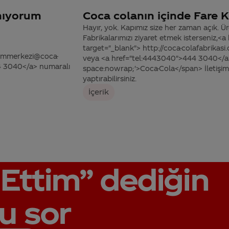
amıyorum
Coca colanın içinde Fare K
Hayır, yok. Kapımız size her zaman açık. Ü
Fabrikalarımızı ziyaret etmek isterseniz,<a
target="_blank"> http://coca-colafabrikas
tisimmerkezi@coca-
veya <a href="tel:4443040">444 3040</a>
44 3040</a> numaralı
space:nowrap;'>Coca-Cola</span> İletişim
yaptırabilirsiniz.
İçerik
Ettim”
dediğin
u sor