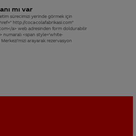
anı mı var
retim sürecimizi yerinde görmek için
 href=" http://coca-colafabrikasi.com"
i.com</a> web adresinden form doldurabilir
 numaralı <span style='white-
 Merkezi’mizi arayarak rezervasyon