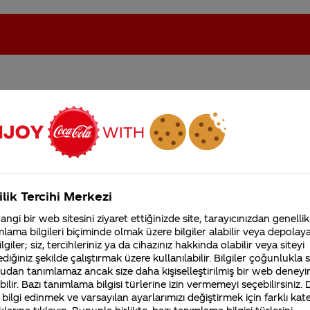
oca-Cola'nın Filistin'de fabr...
Coca-Cola’yı kim buldu?
Kurumsal
ilik Tercihi Merkezi
4355 Soru
ngi bir web sitesini ziyaret ettiğinizde site, tarayıcınızdan genellik
Coca-Cola Şirketi hakk
lama bilgileri biçiminde olmak üzere bilgiler alabilir veya depolayab
merak ettikleriniz.
lgiler; siz, tercihleriniz ya da cihazınız hakkında olabilir veya siteyi
Fabrikalarımız,
diğiniz şekilde çalıştırmak üzere kullanılabilir. Bilgiler çoğunlukla si
sertifikalarımız, faaliyet
barcıkları asit değil, bazı maden sularında da doğal ol
udan tanımlamaz ancak size daha kişiselleştirilmiş bir web deneyi
gösterdiğimiz ülkeler,
oncuklu etkiyi vermek için eklenir. Üretim sırasında
ilir. Bazı tanımlama bilgisi türlerine izin vermemeyi seçebilirsiniz.
tarihçemiz ve daha fazla
 bilgi edinmek ve varsayılan ayarlarımızı değiştirmek için farklı kat
standartlar dahilindedir ve her zaman aynı miktarda