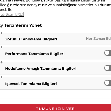
klarına tıklayın. Bununla birlikte, bazı tanımlama bilgisi türlerini
llediğinizde site deneyiminiz ve sunabildiğimiz hizmetler bu duru
enebilir.
şiklik karbondioksit gazındaki azalma ile meydana gel
tılı Bilgi (URL)
zı ürün açıldığında, gaz fazına dönüşerek hava ile kar
y Tercihlerini Yönet
 makul sürede tüketilmesi önerilmektedir.
Asi
Her Zaman Et
Zorunlu Tanımlama Bilgileri
Performans Tanımlama Bilgileri
Hedefleme Amaçlı Tanımlama Bilgileri
İşlevsel Tanımlama Bilgileri
TÜMÜNE İZIN VER