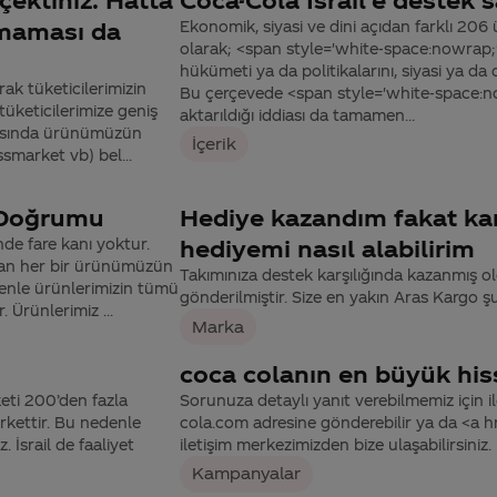
lmaması da
Ekonomik, siyasi ve dini açıdan farklı 206 
olarak; <span style='white-space:nowrap;'>
hükümeti ya da politikalarını, siyasi ya da
ak tüketicilerimizin
Bu çerçevede <span style='white-space:now
 tüketicilerimize geniş
aktarıldığı iddiası da tamamen...
sasında ürünümüzün
İçerik
ssmarket vb) bel...
 Doğrumu
Hediye kazandım fakat kar
de fare kanı yoktur.
hediyemi nasıl alabilirim
aşan her bir ürünümüzün
Takımınıza destek karşılığında kazanmış ol
denle ürünlerimizin tümü
gönderilmiştir. Size en yakın Aras Kargo şube
 Ürünlerimiz ...
Marka
coca colanın en büyük his
eti 200’den fazla
Sorunuza detaylı yanıt verebilmemiz için ile
irkettir. Bu nedenle
cola.com adresine gönderebilir ya da <a
 İsrail de faaliyet
iletişim merkezimizden bize ulaşabilirsiniz.
Kampanyalar