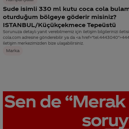
Sude isimli 330 ml kutu coca cola bul
oturduğum bölgeye göderir misiniz?
ISTANBUL/Küçükçekmece Tepeüstü
Sorunuza detaylı yanıt verebilmemiz için iletişim bilgilerinizi ile
cola.com adresine gönderebilir ya da <a href="tel:4443040">4
iletişim merkezimizden bize ulaşabilirsiniz.
Marka
Sen de
“Merak 
soruy