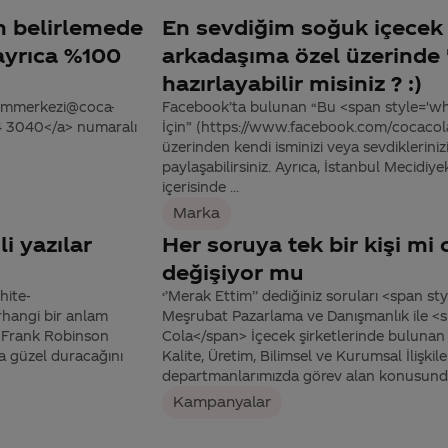
im belirlemede
En sevdiğim soğuk içecek 
ayrıca %100
arkadaşıma özel üzerinde '
hazırlayabilir misiniz ? :)
tisimmerkezi@coca-
Facebook’ta bulunan “Bu <span style='w
44 3040</a> numaralı
İçin” (https://www.facebook.com/cocac
üzerinden kendi isminizi veya sevdiklerini
paylaşabilirsiniz. Ayrıca, İstanbul Mecidi
içerisinde ...
Marka
li yazılar
Her soruya tek bir kişi mi
değişiyor mu
hite-
‘’Merak Ettim’’ dediğiniz soruları <span 
rhangi bir anlam
Meşrubat Pazarlama ve Danışmanlık ile <
ı Frank Robinson
Cola</span> İçecek şirketlerinde bulunan M
a güzel duracağını
Kalite, Üretim, Bilimsel ve Kurumsal İlişki
departmanlarımızda görev alan konusunda
Kampanyalar