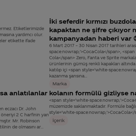
İki seferdir kırmızı buzdol
rmez. Etiketlerimizde
kapaktan ne şifre çıkıyor 
kınmasına yardımcı olur.
kampanyadan haberi var 
er etikette ifade
6 Mart 2017 – 30 Nisan 2017 tarihleri ara
space:nowrap;'>Coca-Cola</span>, <span 
Cola</span> Zero, Fanta ve Sprite markal
ürünlerinin gümüş renkli kapakları altında
katılıp içi <span style='white-space:nowr
kazanma şansına...
Marka
sa anlatılanlar
kolanın formülü gizliyse na
<span style='white-space:nowrap;'>Coca-C
müzemizde saklanmaktadır. Formüle bağlı
n eczacı Dr. John
style='white-space:nowrap;'>Coca-Cola</spa
öneriyi 2 C harfinin yan
İçerik
mıştır. Mr. Robinson
inin de olmasını ar...