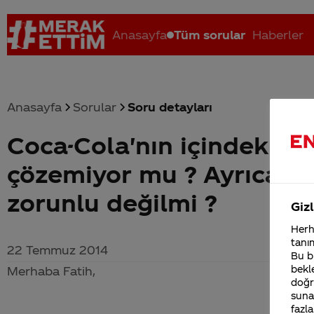
Anasayfa
Tüm sorular
Haberler
Anasayfa
Sorular
Soru detayları
Coca-Cola'nın içindekile
Coca-Cola nerenin malı?
Coca cola İsrail malı mı Yani ...
C
çözemiyor mu ? Ayrıca iç
zorunlu değilmi ?
Gizl
Herha
tanım
22 Temmuz 2014
Bu bi
bekle
Merhaba Fatih,
doğr
sunab
fazla