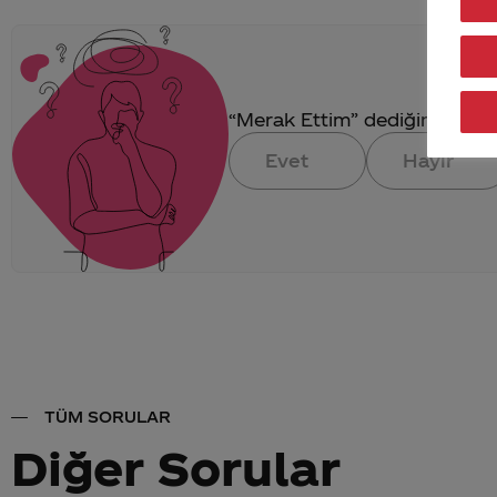
“Merak Ettim” dediğin konuya 
Evet
Hayır
TÜM SORULAR
Diğer Sorular