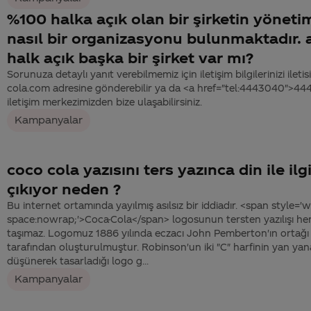
%100 halka açık olan bir şirketin yönet
nasıl bir organizasyonu bulunmaktadır. 
halk açık başka bir şirket var mı?
Sorunuza detaylı yanıt verebilmemiz için iletişim bilgilerinizi ile
cola.com adresine gönderebilir ya da <a href="tel:4443040">4
iletişim merkezimizden bize ulaşabilirsiniz.
Kampanyalar
coco cola yazısını ters yazınca din ile ilgi
çıkıyor neden ?
Bu internet ortamında yayılmış asılsız bir iddiadır. <span style='w
space:nowrap;'>Coca-Cola</span> logosunun tersten yazılışı he
taşımaz. Logomuz 1886 yılında eczacı John Pemberton'ın ortağ
tarafından oluşturulmuştur. Robinson'un iki "C" harfinin yan yan
düşünerek tasarladığı logo g...
Kampanyalar