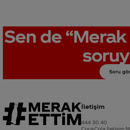
Sen de
“Merak 
soruy
Soru gö
İletişim
444 30 40
Coca-Cola İletişim 