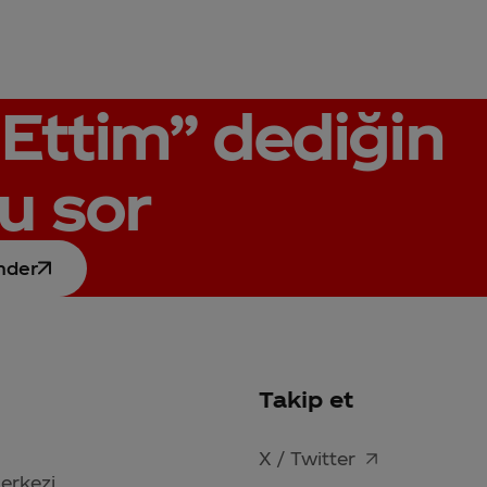
Ettim”
dediğin
u sor
nder
Takip et
X / Twitter
Merkezi