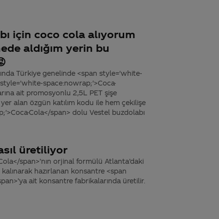
abı için coco cola alıyorum
nede aldığım yerin bu
😡
sında Türkiye genelinde <span style='white-
style='white-space:nowrap;'>Coca-
arına ait promosyonlu 2,5L PET şişe
 yer alan özgün katılım kodu ile hem çekilişe
ap;'>Coca-Cola</span> dolu Vestel buzdolabı
sıl üretiliyor
ola</span>’nın orjinal formülü Atlanta’daki
 kalınarak hazırlanan konsantre <span
n>’ya ait konsantre fabrikalarında üretilir.