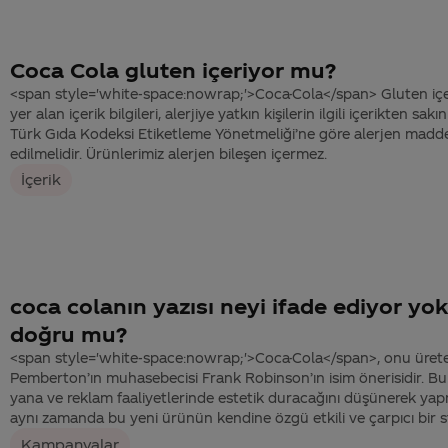
Coca Cola gluten içeriyor mu?
<span style='white-space:nowrap;'>Coca-Cola</span> Gluten içe
yer alan içerik bilgileri, alerjiye yatkın kişilerin ilgili içerikten sa
Türk Gıda Kodeksi Etiketleme Yönetmeliği’ne göre alerjen maddel
edilmelidir. Ürünlerimiz alerjen bileşen içermez.
İçerik
coca colanın yazısı neyi ifade ediyor yok
doğru mu?
<span style='white-space:nowrap;'>Coca-Cola</span>, onu ürete
Pemberton’ın muhasebecisi Frank Robinson’ın isim önerisidir. Bu 
yana ve reklam faaliyetlerinde estetik duracağını düşünerek yap
aynı zamanda bu yeni ürünün kendine özgü etkili ve çarpıcı bir stil
Kampanyalar