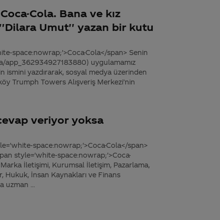
Coca-Cola. Bana ve kız
'Dilara Umut'' yazan bir kutu
hite-space:nowrap;'>Coca-Cola</span> Senin
ola/app_362934927183880) uygulamamız
zin ismini yazdırarak, sosyal medya üzerinden
yeköy Trumph Towers Alışveriş Merkezi’nin
 cevap veriyor yoksa
style='white-space:nowrap;'>Coca-Cola</span>
span style='white-space:nowrap;'>Coca-
arka İletişimi, Kurumsal İletişim, Pazarlama,
ler, Hukuk, İnsan Kaynakları ve Finans
 uzman ...