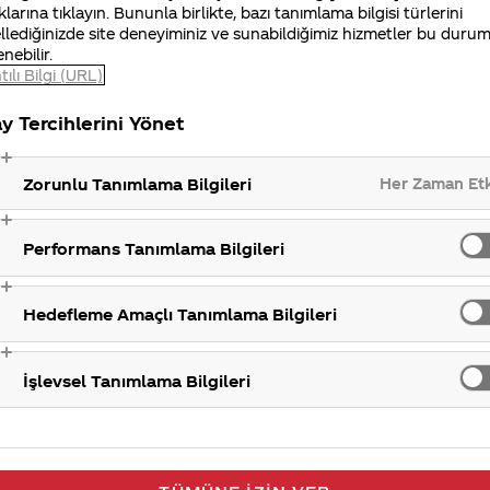
klarına tıklayın. Bununla birlikte, bazı tanımlama bilgisi türlerini
 yer alır.
Coca-Cola
’da şeker veya fruktoz-glikoz şuru
llediğinizde site deneyiminiz ve sunabildiğimiz hizmetler bu duru
üzenleyici olarak fosforik asit, doğal aroma vericiler v
enebilir.
tılı Bilgi (URL)
an doğal aroma vericilerdir. Bu doğal aroma vericiler
y Tercihlerini Yönet
i sırrımızdır.
Her Zaman Et
Zorunlu Tanımlama Bilgileri
 taklit edilme sorunu ile karşı karşıyadır. Bu sebeple
ükleri şeyleri (içerik, bilgi, ürün vb.) gizli tutma hakkı
Performans Tanımlama Bilgileri
Hedefleme Amaçlı Tanımlama Bilgileri
Giz
İşlevsel Tanımlama Bilgileri