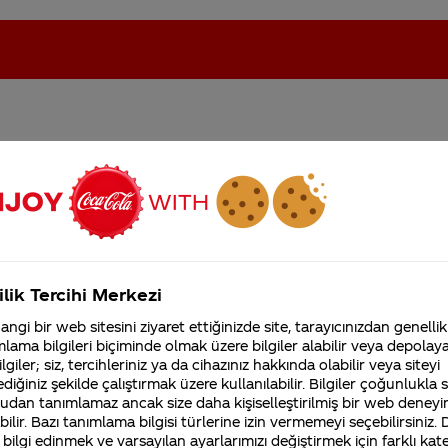
ri kimse laboratuvarda
oca-Cola'nın Filistin'de fabr...
Coca-Cola’yı kim buldu?
indekileri ambalaja yazm
Kurumsal
ilik Tercihi Merkezi
4355 Soru
ngi bir web sitesini ziyaret ettiğinizde site, tarayıcınızdan genellik
Coca-Cola Şirketi hakk
lama bilgileri biçiminde olmak üzere bilgiler alabilir veya depolayab
merak ettikleriniz.
Fabrikalarımız,
lgiler; siz, tercihleriniz ya da cihazınız hakkında olabilir veya siteyi
sertifikalarımız, faaliyet
diğiniz şekilde çalıştırmak üzere kullanılabilir. Bilgiler çoğunlukla si
gösterdiğimiz ülkeler,
udan tanımlamaz ancak size daha kişiselleştirilmiş bir web deneyi
tarihçemiz ve daha fazla
ilir. Bazı tanımlama bilgisi türlerine izin vermemeyi seçebilirsiniz.
 bilgi edinmek ve varsayılan ayarlarımızı değiştirmek için farklı kat