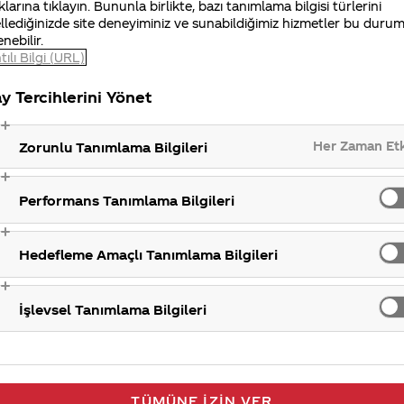
klarına tıklayın. Bununla birlikte, bazı tanımlama bilgisi türlerini
llediğinizde site deneyiminiz ve sunabildiğimiz hizmetler bu duru
iniz Merak Ettim sitemizi ziyaret ettiğiniz için teşekkür
enebilir.
tılı Bilgi (URL)
y Tercihlerini Yönet
Her Zaman Et
Zorunlu Tanımlama Bilgileri
Performans Tanımlama Bilgileri
İç
Hedefleme Amaçlı Tanımlama Bilgileri
İşlevsel Tanımlama Bilgileri
TÜMÜNE İZIN VER