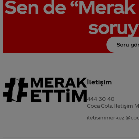
Sen de
“Merak 
soruy
Soru gö
İletişim
444 30 40
Coca-Cola İletişim 
iletisimmerkezi@co