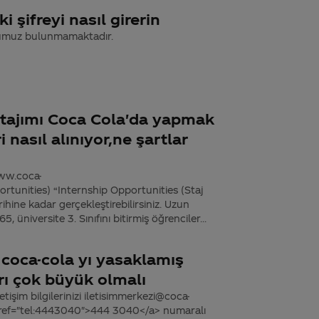
i şifreyi nasıl girerin
numuz bulunmamaktadır.
 stajımı Coca Cola'da yapmak
 nasıl alınıyor,ne şartlar
ww.coca-
tunities) “Internship Opportunities (Staj
hine kadar gerçekleştirebilirsiniz. Uzun
üniversite 3. Sınıfını bitirmiş öğrenciler...
e coca-cola yı yasaklamış
arı çok büyük olmalı
tişim bilgilerinizi iletisimmerkezi@coca-
 href="tel:4443040">444 3040</a> numaralı