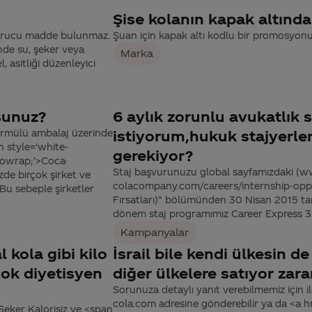
Şise kolanın kapak altındak
turucu madde bulunmaz.
Şuan için kapak altı kodlu bir promosyo
nde su, şeker veya
Marka
 asitliği düzenleyici
sunuz?
6 aylık zorunlu avukatlık
ormülü ambalaj üzerinde
istiyorum,hukuk stajyerleri
n style='white-
gerekiyor?
nowrap;'>Coca-
Staj başvurunuzu global sayfamızdaki (w
zde birçok şirket ve
colacompany.com/careers/internship-oppor
 Bu sebeple şirketler
Fırsatları)” bölümünden 30 Nisan 2015 tari
dönem staj programımız Career Express 365, 
Kampanyalar
 kola gibi kilo
İsrail bile kendi ülkesin d
 çok diyetisyen
diğer ülkelere satıyor zar
Sorunuza detaylı yanıt verebilmemiz için ile
cola.com adresine gönderebilir ya da <a
Şeker Kalorisiz ve <span