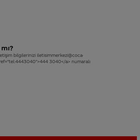
r mı?
tişim bilgilerinizi iletisimmerkezi@coca-
 href="tel:4443040">444 3040</a> numaralı