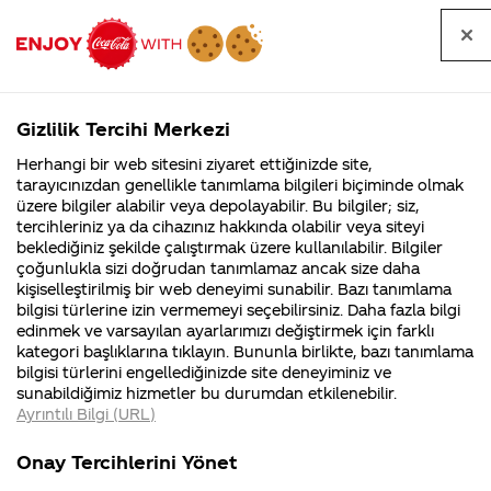
Tüm
Arama
Anasayfa
Haberler
Kapat
sorular
yap
Gizlilik Tercihi Merkezi
Arama yap
Herhangi bir web sitesini ziyaret ettiğinizde site,
Anasayfa
Sorular
Soru detayları
tarayıcınızdan genellikle tanımlama bilgileri biçiminde olmak
üzere bilgiler alabilir veya depolayabilir. Bu bilgiler; siz,
Coca-
Coca-
Kategoriler
Coca-Cola
Coca cola
Coca
tercihleriniz ya da cihazınız hakkında olabilir veya siteyi
Cola'nın
Cola’yı
nerenin
İsrail malı mı
Filistin'de
kim
beklediğiniz şekilde çalıştırmak üzere kullanılabilir. Bilgiler
malı?
Yani ...
fabr...
buldu?
çoğunlukla sizi doğrudan tanımlamaz ancak size daha
Cola'da
kişiselleştirilmiş bir web deneyimi sunabilir. Bazı tanımlama
Kurumsal
Kamp
bilgisi türlerine izin vermemeyi seçebilirsiniz. Daha fazla bilgi
neden
edinmek ve varsayılan ayarlarımızı değiştirmek için farklı
4355 Soru
90 Soru
kategori başlıklarına tıklayın. Bununla birlikte, bazı tanımlama
helal
Coca-Cola
Kampany
bilgisi türlerini engellediğinizde site deneyiminiz ve
Şirketi
hakkınd
sunabildiğimiz hizmetler bu durumdan etkilenebilir.
hakkında
ettikleri
sertifikası
Ayrıntılı Bilgi (URL)
merak
Kampan
ettikleriniz.
koşulları
Kurumsal
Kampanyal
yok?
Fabrikalarımız,
kampany
Onay Tercihlerini Yönet
sertifikalarımız,
tarihleri
4355 Soru
90 Soru
faaliyet
temini v