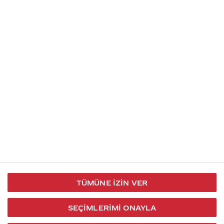
İletişim
Takip et
S.S.S
Kullanım
444 30 40
X / Twitter
Koşulları
Coca-Cola İletişim
Facebook
Merkezi
Veri Koruma
iletisimmerkezi@coca-
ve Gizlilik
cola.com
TÜMÜNE İZIN VER
Bilgi
Toplumu
SEÇIMLERIMI ONAYLA
Hizmetleri