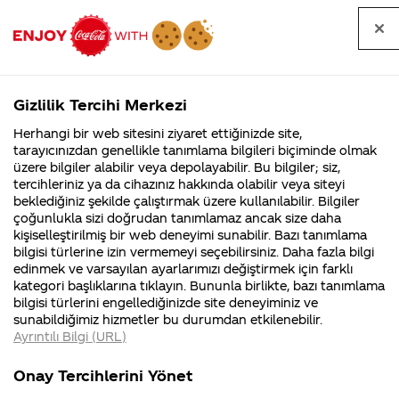
Tüm
Arama
Anasayfa
Haberler
Kapat
sorular
yap
Gizlilik Tercihi Merkezi
Arama yap
Herhangi bir web sitesini ziyaret ettiğinizde site,
Anasayfa
Sorular
Soru detayları
tarayıcınızdan genellikle tanımlama bilgileri biçiminde olmak
üzere bilgiler alabilir veya depolayabilir. Bu bilgiler; siz,
Coca-
Coca-
Kategoriler
Coca-Cola
Coca cola
Coca Cola
tercihleriniz ya da cihazınız hakkında olabilir veya siteyi
Cola'nın
Cola’yı
nerenin
İsrail malı mı
Filistin'de
kim
beklediğiniz şekilde çalıştırmak üzere kullanılabilir. Bilgiler
malı?
Yani ...
fabr...
buldu?
çoğunlukla sizi doğrudan tanımlamaz ancak size daha
bünyesinde
kişiselleştirilmiş bir web deneyimi sunabilir. Bazı tanımlama
Kurumsal
Kamp
bilgisi türlerine izin vermemeyi seçebilirsiniz. Daha fazla bilgi
çalışan en
edinmek ve varsayılan ayarlarımızı değiştirmek için farklı
4355 Soru
90 Soru
kategori başlıklarına tıklayın. Bununla birlikte, bazı tanımlama
fazla
Coca-Cola
Kampany
bilgisi türlerini engellediğinizde site deneyiminiz ve
Şirketi
hakkınd
sunabildiğimiz hizmetler bu durumdan etkilenebilir.
hakkında
ettikleri
mühendis
Ayrıntılı Bilgi (URL)
merak
Kampan
ettikleriniz.
koşulları
Kurumsal
Kampanyal
türü
Fabrikalarımız,
kampany
Onay Tercihlerini Yönet
sertifikalarımız,
tarihleri
4355 Soru
90 Soru
faaliyet
temini v