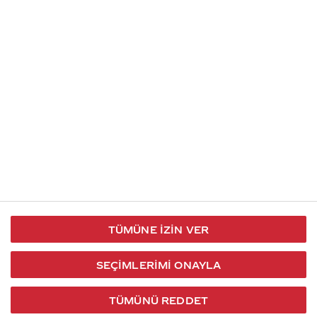
İletişim
Takip et
S.S.S
Kullanım
444 30 40
X / Twitter
Koşulları
Coca-Cola İletişim
Facebook
Merkezi
Veri Koruma
iletisimmerkezi@coca-
ve Gizlilik
cola.com
TÜMÜNE İZIN VER
Bilgi
Toplumu
SEÇIMLERIMI ONAYLA
Hizmetleri
TÜMÜNÜ REDDET
2026 © Coca-Cola Türkiye. Tüm hakları saklıdır.