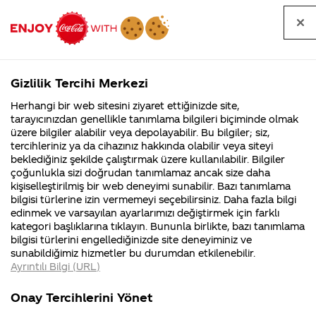
Tüm
Arama
Anasayfa
Haberler
Kapat
sorular
yap
Gizlilik Tercihi Merkezi
Arama yap
Herhangi bir web sitesini ziyaret ettiğinizde site,
Anasayfa
Sorular
Soru detayları
tarayıcınızdan genellikle tanımlama bilgileri biçiminde olmak
üzere bilgiler alabilir veya depolayabilir. Bu bilgiler; siz,
Coca-
Coca-
K
Coca-Cola
Coca cola
Coca-Cola Zero'nun
tercihleriniz ya da cihazınız hakkında olabilir veya siteyi
Cola'nın
Cola’yı
nerenin
İsrail malı mı
Filistin'de
kim
beklediğiniz şekilde çalıştırmak üzere kullanılabilir. Bilgiler
malı?
Yani ...
fabr...
buldu?
çoğunlukla sizi doğrudan tanımlamaz ancak size daha
içerdiği
kişiselleştirilmiş bir web deneyimi sunabilir. Bazı tanımlama
Kurumsal
Kamp
bilgisi türlerine izin vermemeyi seçebilirsiniz. Daha fazla bilgi
"aspartam"maddesi
edinmek ve varsayılan ayarlarımızı değiştirmek için farklı
4355 Soru
90 Soru
kategori başlıklarına tıklayın. Bununla birlikte, bazı tanımlama
zehirlenmeye(aspartam
Coca-Cola
Kampany
bilgisi türlerini engellediğinizde site deneyiminiz ve
Şirketi
hakkınd
sunabildiğimiz hizmetler bu durumdan etkilenebilir.
hakkında
ettikleri
zehirlenmesi)mi yol
Ayrıntılı Bilgi (URL)
merak
Kampan
ettikleriniz.
koşulları
K
açar?
Fabrikalarımız,
kampany
Onay Tercihlerini Yönet
sertifikalarımız,
tarihleri
435
faaliyet
temini v