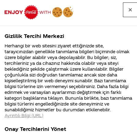
Tüm
Arama
Anasayfa
Haberler
Kapat
sorular
yap
Gizlilik Tercihi Merkezi
Arama yap
Herhangi bir web sitesini ziyaret ettiğinizde site,
Anasayfa
Sorular
Soru detayları
tarayıcınızdan genellikle tanımlama bilgileri biçiminde olmak
üzere bilgiler alabilir veya depolayabilir. Bu bilgiler; siz,
Coca-
Coca-
Kategoriler
Coca-Cola
Coca cola
Coca Cola
tercihleriniz ya da cihazınız hakkında olabilir veya siteyi
Cola'nın
Cola’yı
nerenin
İsrail malı mı
Filistin'de
kim
beklediğiniz şekilde çalıştırmak üzere kullanılabilir. Bilgiler
malı?
Yani ...
fabr...
buldu?
çoğunlukla sizi doğrudan tanımlamaz ancak size daha
Company
kişiselleştirilmiş bir web deneyimi sunabilir. Bazı tanımlama
Kurumsal
Kamp
bilgisi türlerine izin vermemeyi seçebilirsiniz. Daha fazla bilgi
İsrail 'e mi
edinmek ve varsayılan ayarlarımızı değiştirmek için farklı
4355 Soru
90 Soru
kategori başlıklarına tıklayın. Bununla birlikte, bazı tanımlama
ait ?
Coca-Cola
Kampany
bilgisi türlerini engellediğinizde site deneyiminiz ve
Şirketi
hakkınd
sunabildiğimiz hizmetler bu durumdan etkilenebilir.
hakkında
ettikleri
İlişkiniz
Ayrıntılı Bilgi (URL)
merak
Kampan
ettikleriniz.
koşulları
Kurumsal
Kampanyal
varmı ?
Fabrikalarımız,
kampany
Onay Tercihlerini Yönet
sertifikalarımız,
tarihleri
4355 Soru
90 Soru
faaliyet
temini v