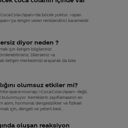
>Coca-Cola</span>'da böcek yoktur. <span
an>'ya rengini veren renklendirici karameldir.
ersiz diyor neden ?
k için iletişim bilgilerinizi
derebilirsiniz. Dilerseniz <a
 iletişim merkezimizi arayarak da bize
lığını olumsuz etkiler mi?
ite-space:nowrap;'>Coca-Cola</span> değil,
si bulunmuyor. Kemiklerin zayıflamasının en
 alımı, hormonal dengesizlikler ve fiziksel
mak için, dengeli ve yeterli besl...
ıgında oluşan reaksiyon