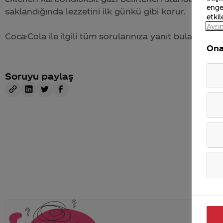
enge
saklandığında lezzetini ilk günkü gibi korur.
etkil
Ayrın
Coca-Cola
ile ilgili tüm sorularınıza yanıt bulabileceğ
Ona
Soruyu paylaş