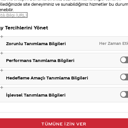
llediğinizde site deneyiminiz ve sunabildiğimiz hizmetler bu duru
enebilir.
tılı Bilgi (URL)
iniz Merak Ettim sitemizi ziyaret ettiğiniz için teşekkür
y Tercihlerini Yönet
Her Zaman Et
Zorunlu Tanımlama Bilgileri
Karbondioksit
Asi
Performans Tanımlama Bilgileri
Hedefleme Amaçlı Tanımlama Bilgileri
İşlevsel Tanımlama Bilgileri
TÜMÜNE İZIN VER