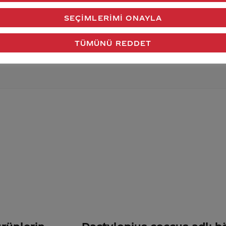
SEÇIMLERIMI ONAYLA
verdiğimiz cevap aklındaki soru işaretlerini giderdi 
Gönder
TÜMÜNÜ REDDET
rünlerin
Dactylopius coccus adlı b