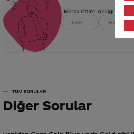
“Merak Ettim” dediğin konuya 
Evet
Hayır
TÜM SORULAR
Diğer Sorular
yeniden Coca Cola Blue yada Gold gibi ü