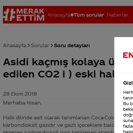
Anasayfa
Tüm sorular
Haberler
Anasayfa
Sorular
Soru detayları
Asidi kaçmış kolaya üfl
Coca-Cola nerenin malı?
Coca cola İsrail malı mı Yani ...
C
edilen CO2 i ) eski halin
Gizl
Herha
28 Ekim 2018
tanım
Merhaba Nisan,
Bu bi
bekle
doğr
Halk dilinde asit olarak tanımlanan
Coca-Cola
'nın ka
sunab
karbondioksit gazıdır ve gazlı içeceklere baloncuklu 
fazla
eklenen karbondioksit gazı belirlenen standartlar d
başlı