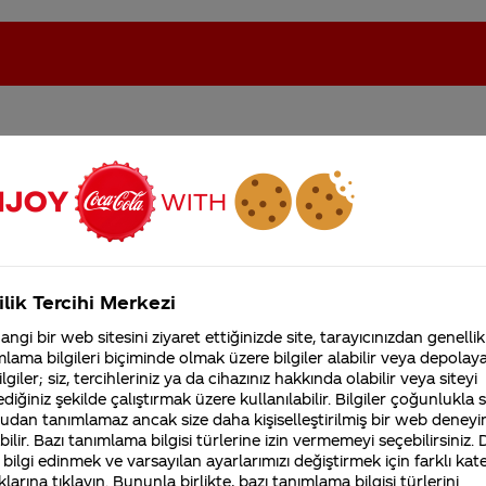
ersek(solunum sonucu elde
oca-Cola'nın Filistin'de fabr...
Coca-Cola’yı kim buldu?
e döner mi?
Kurumsal
ilik Tercihi Merkezi
4355 Soru
ngi bir web sitesini ziyaret ettiğinizde site, tarayıcınızdan genellik
lama bilgileri biçiminde olmak üzere bilgiler alabilir veya depolayab
Coca-Cola Şirketi hakk
merak ettikleriniz.
lgiler; siz, tercihleriniz ya da cihazınız hakkında olabilir veya siteyi
Fabrikalarımız,
diğiniz şekilde çalıştırmak üzere kullanılabilir. Bilgiler çoğunlukla si
sertifikalarımız, faaliyet
udan tanımlamaz ancak size daha kişiselleştirilmiş bir web deneyi
barcıkları asit değil, bazı maden sularında da doğal b
gösterdiğimiz ülkeler,
ilir. Bazı tanımlama bilgisi türlerine izin vermemeyi seçebilirsiniz.
tarihçemiz ve daha fazla
etkiyi vermek için eklenir. Üretim sırasında
Coca-Cola
’
 bilgi edinmek ve varsayılan ayarlarımızı değiştirmek için farklı kat
ahilindedir. Tüm gıda maddeleri gibi uygun koşullarda
klarına tıklayın. Bununla birlikte, bazı tanımlama bilgisi türlerini