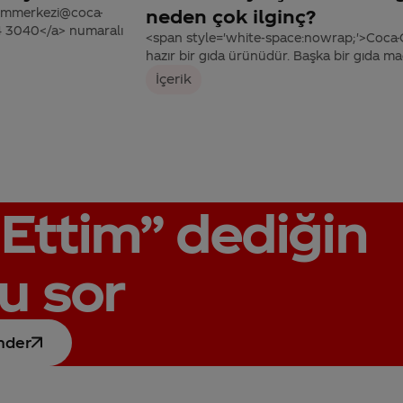
tisimmerkezi@coca-
neden çok ilginç?
44 3040</a> numaralı
<span style='white-space:nowrap;'>Coca-C
hazır bir gıda ürünüdür. Başka bir gıda mad
İçerik
Ettim”
dediğin
u sor
nder