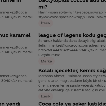
mı?
tisimmerkezi@coca-
Hayır, <span style='white-space:nowrap;'
44 3040</a> numaralı
style='white-space:nowrap;'>Coca-Cola</sp
İçerik
unuz karamel
league of legens kodu geç
Sorunuz hakkında daha detaylı bilgi alabilme
iletisimmerkezi@coca-cola.com adresine gön
tisimmerkezi@coca-
href="tel:4443040">444 3040</a> numaralı
44 3040</a> numaralı
ulaşabilirsiniz.
Marka
Kolalı içecekler, kemik sağ
tisimmerkezi@coca-
Merhaba Ahmet, Yalnızca <span style='wh
44 3040</a> numaralı
genel olarak meşrubatların böyle bir etki
önemli nedenleri arasında yetersiz kalsiyum
aktivite eksikliği gelir. Kemik sağlığını koru
İçerik
en yandı
Coca cola ya şeker katıld