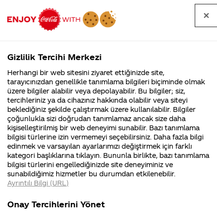
Tüm
Arama
Anasayfa
Haberler
Kapat
sorular
yap
Gizlilik Tercihi Merkezi
Arama yap
Herhangi bir web sitesini ziyaret ettiğinizde site,
Anasayfa
Sorular
Soru detayları
tarayıcınızdan genellikle tanımlama bilgileri biçiminde olmak
üzere bilgiler alabilir veya depolayabilir. Bu bilgiler; siz,
Coca-
Coca-
Kategoriler
Coca-Cola
Coca cola
8 nisan
tercihleriniz ya da cihazınız hakkında olabilir veya siteyi
Cola'nın
Cola’yı
nerenin
İsrail malı mı
Filistin'de
kim
beklediğiniz şekilde çalıştırmak üzere kullanılabilir. Bilgiler
malı?
Yani ...
fabr...
buldu?
çoğunlukla sizi doğrudan tanımlamaz ancak size daha
çekiliş
kişiselleştirilmiş bir web deneyimi sunabilir. Bazı tanımlama
Kurumsal
Kamp
bilgisi türlerine izin vermemeyi seçebilirsiniz. Daha fazla bilgi
sonuçları
edinmek ve varsayılan ayarlarımızı değiştirmek için farklı
4355 Soru
90 Soru
kategori başlıklarına tıklayın. Bununla birlikte, bazı tanımlama
açıklandı
Coca-Cola
Kampany
bilgisi türlerini engellediğinizde site deneyiminiz ve
Şirketi
hakkınd
sunabildiğimiz hizmetler bu durumdan etkilenebilir.
hakkında
ettikleri
mı
Ayrıntılı Bilgi (URL)
merak
Kampan
ettikleriniz.
koşulları
Kurumsal
Kampanyal
Fabrikalarımız,
kampany
Onay Tercihlerini Yönet
sertifikalarımız,
tarihleri
4355 Soru
90 Soru
09
faaliyet
temini v