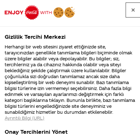
Tüm
Arama
Anasayfa
Haberler
Kapat
sorular
yap
Gizlilik Tercihi Merkezi
Arama yap
Herhangi bir web sitesini ziyaret ettiğinizde site,
Anasayfa
Sorular
Soru detayları
tarayıcınızdan genellikle tanımlama bilgileri biçiminde olmak
üzere bilgiler alabilir veya depolayabilir. Bu bilgiler; siz,
Coca-
Coca-
Kategori
Coca-Cola
Coca cola
5 yıl önce
tercihleriniz ya da cihazınız hakkında olabilir veya siteyi
Cola'nın
Cola’yı
nerenin
İsrail malı mı
Filistin'de
kim
beklediğiniz şekilde çalıştırmak üzere kullanılabilir. Bilgiler
malı?
Yani ...
fabr...
buldu?
çoğunlukla sizi doğrudan tanımlamaz ancak size daha
Türkiye'ye fanta
kişiselleştirilmiş bir web deneyimi sunabilir. Bazı tanımlama
Kurumsal
Kamp
bilgisi türlerine izin vermemeyi seçebilirsiniz. Daha fazla bilgi
exotic gelecek
edinmek ve varsayılan ayarlarımızı değiştirmek için farklı
4355 Soru
90 Soru
kategori başlıklarına tıklayın. Bununla birlikte, bazı tanımlama
dediniz
Coca-Cola
Kampany
bilgisi türlerini engellediğinizde site deneyiminiz ve
Şirketi
hakkınd
sunabildiğimiz hizmetler bu durumdan etkilenebilir.
hakkında
ettikleri
forumda,niye
Ayrıntılı Bilgi (URL)
merak
Kampan
ettikleriniz.
koşulları
Kurumsal
Ka
hala
Fabrikalarımız,
kampany
Onay Tercihlerini Yönet
sertifikalarımız,
tarihleri
4355 Soru
90 So
faaliyet
temini v