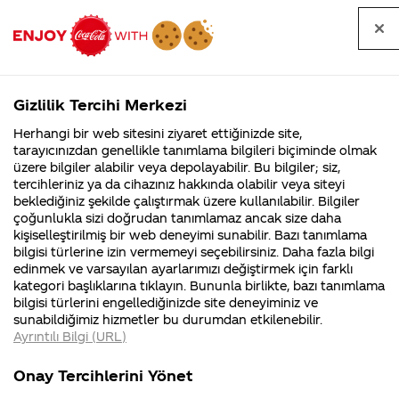
Tüm
Arama
Anasayfa
Haberler
Kapat
sorular
yap
Gizlilik Tercihi Merkezi
Arama yap
Herhangi bir web sitesini ziyaret ettiğinizde site,
Anasayfa
Sorular
Soru detayları
tarayıcınızdan genellikle tanımlama bilgileri biçiminde olmak
üzere bilgiler alabilir veya depolayabilir. Bu bilgiler; siz,
Coca-
Coca-
Kategoriler
Coca-Cola
Coca cola
21
tercihleriniz ya da cihazınız hakkında olabilir veya siteyi
Cola'nın
Cola’yı
nerenin
İsrail malı mı
Filistin'de
kim
beklediğiniz şekilde çalıştırmak üzere kullanılabilir. Bilgiler
malı?
Yani ...
fabr...
buldu?
çoğunlukla sizi doğrudan tanımlamaz ancak size daha
araliktan
kişiselleştirilmiş bir web deneyimi sunabilir. Bazı tanımlama
Kurumsal
Kamp
bilgisi türlerine izin vermemeyi seçebilirsiniz. Daha fazla bilgi
sonra
edinmek ve varsayılan ayarlarımızı değiştirmek için farklı
4355 Soru
90 Soru
kategori başlıklarına tıklayın. Bununla birlikte, bazı tanımlama
çekiliş var
Coca-Cola
Kampany
bilgisi türlerini engellediğinizde site deneyiminiz ve
Şirketi
hakkınd
sunabildiğimiz hizmetler bu durumdan etkilenebilir.
hakkında
ettikleri
mi
Ayrıntılı Bilgi (URL)
merak
Kampan
ettikleriniz.
koşulları
Kurumsal
Kampanyala
Fabrikalarımız,
kampany
Onay Tercihlerini Yönet
sertifikalarımız,
tarihleri
4355 Soru
90 Soru
20
faaliyet
temini v