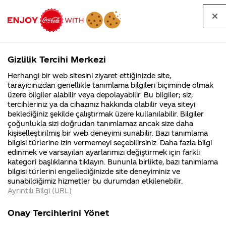
Tüm
Arama
Anasayfa
Haberler
Kapat
sorular
yap
Gizlilik Tercihi Merkezi
Arama yap
Herhangi bir web sitesini ziyaret ettiğinizde site,
Anasayfa
Sorular
Soru detayları
tarayıcınızdan genellikle tanımlama bilgileri biçiminde olmak
üzere bilgiler alabilir veya depolayabilir. Bu bilgiler; siz,
Coca-
Coca-
Kateg
Coca-Cola
Coca cola
200den fazla ülke
tercihleriniz ya da cihazınız hakkında olabilir veya siteyi
Cola'nın
Cola’yı
nerenin
İsrail malı mı
Filistin'de
kim
beklediğiniz şekilde çalıştırmak üzere kullanılabilir. Bilgiler
malı?
Yani ...
fabr...
buldu?
çoğunlukla sizi doğrudan tanımlamaz ancak size daha
bizi
kişiselleştirilmiş bir web deneyimi sunabilir. Bazı tanımlama
Kurumsal
Kamp
bilgisi türlerine izin vermemeyi seçebilirsiniz. Daha fazla bilgi
ilgilendirmez.israile
edinmek ve varsayılan ayarlarımızı değiştirmek için farklı
4355 Soru
90 Soru
kategori başlıklarına tıklayın. Bununla birlikte, bazı tanımlama
hissedarı ne
Coca-Cola
Kampany
bilgisi türlerini engellediğinizde site deneyiminiz ve
Şirketi
hakkınd
sunabildiğimiz hizmetler bu durumdan etkilenebilir.
hakkında
ettikleri
sıklıkda bizi
Ayrıntılı Bilgi (URL)
merak
Kampan
ettikleriniz.
koşulları
Kurumsa
yönlendirmeden
Fabrikalarımız,
kampany
Onay Tercihlerini Yönet
sertifikalarımız,
tarihleri
4355 Soru
faaliyet
temini v