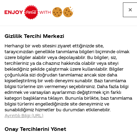
Tüm
Arama
Anasayfa
Haberler
Kapat
sorular
yap
Gizlilik Tercihi Merkezi
Arama yap
Herhangi bir web sitesini ziyaret ettiğinizde site,
Anasayfa
Sorular
Soru detayları
tarayıcınızdan genellikle tanımlama bilgileri biçiminde olmak
üzere bilgiler alabilir veya depolayabilir. Bu bilgiler; siz,
Coca-
Coca-
Kategoriler
Coca-Cola
Coca cola
2.5 litre
tercihleriniz ya da cihazınız hakkında olabilir veya siteyi
Cola'nın
Cola’yı
nerenin
İsrail malı mı
Filistin'de
kim
beklediğiniz şekilde çalıştırmak üzere kullanılabilir. Bilgiler
malı?
Yani ...
fabr...
buldu?
çoğunlukla sizi doğrudan tanımlamaz ancak size daha
coca cola
kişiselleştirilmiş bir web deneyimi sunabilir. Bazı tanımlama
Kurumsal
Kamp
bilgisi türlerine izin vermemeyi seçebilirsiniz. Daha fazla bilgi
içtikten
edinmek ve varsayılan ayarlarımızı değiştirmek için farklı
4355 Soru
90 Soru
kategori başlıklarına tıklayın. Bununla birlikte, bazı tanımlama
sonra
Coca-Cola
Kampany
bilgisi türlerini engellediğinizde site deneyiminiz ve
Şirketi
hakkınd
sunabildiğimiz hizmetler bu durumdan etkilenebilir.
hakkında
ettikleri
miğdem
Ayrıntılı Bilgi (URL)
merak
Kampan
ettikleriniz.
koşulları
Kurumsal
Kampanyal
delindi.
Fabrikalarımız,
kampany
Onay Tercihlerini Yönet
sertifikalarımız,
tarihleri
4355 Soru
90 Soru
faaliyet
temini v