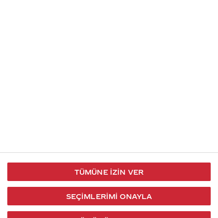
İletişim
Takip et
S.S.S
Kullanım
444 30 40
X / Twitter
Koşulları
Coca-Cola İletişim
Facebook
Merkezi
Veri Koruma
iletisimmerkezi@coca-
ve Gizlilik
cola.com
TÜMÜNE İZIN VER
Bilgi
Toplumu
SEÇIMLERIMI ONAYLA
Hizmetleri