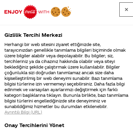
Tüm
Arama
Anasayfa
Haberler
Kapat
sorular
yap
Gizlilik Tercihi Merkezi
Arama yap
Herhangi bir web sitesini ziyaret ettiğinizde site,
Anasayfa
Sorular
Soru detayları
tarayıcınızdan genellikle tanımlama bilgileri biçiminde olmak
üzere bilgiler alabilir veya depolayabilir. Bu bilgiler; siz,
Coca-
Coca-
Kategoriler
Coca-Cola
Coca cola
18 nisanda
tercihleriniz ya da cihazınız hakkında olabilir veya siteyi
Cola'nın
Cola’yı
nerenin
İsrail malı mı
Filistin'de
kim
beklediğiniz şekilde çalıştırmak üzere kullanılabilir. Bilgiler
malı?
Yani ...
fabr...
buldu?
çoğunlukla sizi doğrudan tanımlamaz ancak size daha
kazandığım
kişiselleştirilmiş bir web deneyimi sunabilir. Bazı tanımlama
Kurumsal
Kamp
bilgisi türlerine izin vermemeyi seçebilirsiniz. Daha fazla bilgi
hediye
edinmek ve varsayılan ayarlarımızı değiştirmek için farklı
4355 Soru
90 Soru
kategori başlıklarına tıklayın. Bununla birlikte, bazı tanımlama
hala
Coca-Cola
Kampany
bilgisi türlerini engellediğinizde site deneyiminiz ve
Şirketi
hakkınd
sunabildiğimiz hizmetler bu durumdan etkilenebilir.
hakkında
ettikleri
gelmedi,
Ayrıntılı Bilgi (URL)
merak
Kampan
ettikleriniz.
koşulları
Kurumsal
Kampanyal
size ikinci
Fabrikalarımız,
kampany
Onay Tercihlerini Yönet
sertifikalarımız,
tarihleri
4355 Soru
90 Soru
faaliyet
temini v