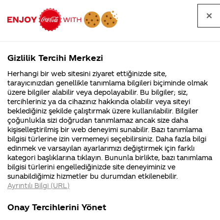
Tüm
Arama
Anasayfa
Haberler
Kapat
sorular
yap
Gizlilik Tercihi Merkezi
Arama yap
Herhangi bir web sitesini ziyaret ettiğinizde site,
Anasayfa
Sorular
Soru detayları
tarayıcınızdan genellikle tanımlama bilgileri biçiminde olmak
üzere bilgiler alabilir veya depolayabilir. Bu bilgiler; siz,
Coca-
Coca-
Kategorile
Coca-Cola
Coca cola
1 bardak Coca
tercihleriniz ya da cihazınız hakkında olabilir veya siteyi
Cola'nın
Cola’yı
nerenin
İsrail malı mı
Filistin'de
kim
beklediğiniz şekilde çalıştırmak üzere kullanılabilir. Bilgiler
malı?
Yani ...
fabr...
buldu?
çoğunlukla sizi doğrudan tanımlamaz ancak size daha
Cola içtiğim
kişiselleştirilmiş bir web deneyimi sunabilir. Bazı tanımlama
Kurumsal
Kamp
bilgisi türlerine izin vermemeyi seçebilirsiniz. Daha fazla bilgi
zaman bir
edinmek ve varsayılan ayarlarımızı değiştirmek için farklı
4355 Soru
90 Soru
kategori başlıklarına tıklayın. Bununla birlikte, bazı tanımlama
daha içesim
Coca-Cola
Kampany
bilgisi türlerini engellediğinizde site deneyiminiz ve
Şirketi
hakkınd
sunabildiğimiz hizmetler bu durumdan etkilenebilir.
hakkında
ettikleri
geliyor veya
Ayrıntılı Bilgi (URL)
merak
Kampan
ettikleriniz.
koşulları
Kurumsal
Kampa
acıkıyorum.Bir
Fabrikalarımız,
kampany
Onay Tercihlerini Yönet
sertifikalarımız,
tarihleri
4355 Soru
90 Soru
faaliyet
temini v