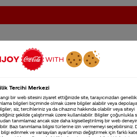
la Cam Şişeleri Neden
oca-Cola'nın Filistin'de fabr...
Coca-Cola’yı kim buldu?
Dolum Yapılıp Satılıyormu
Kurumsal
ilik Tercihi Merkezi
4355 Soru
ngi bir web sitesini ziyaret ettiğinizde site, tarayıcınızdan genellik
Coca-Cola Şirketi hakk
lama bilgileri biçiminde olmak üzere bilgiler alabilir veya depolayab
merak ettikleriniz.
lgiler; siz, tercihleriniz ya da cihazınız hakkında olabilir veya siteyi
Fabrikalarımız,
diğiniz şekilde çalıştırmak üzere kullanılabilir. Bilgiler çoğunlukla si
sertifikalarımız, faaliyet
gösterdiğimiz ülkeler,
udan tanımlamaz ancak size daha kişiselleştirilmiş bir web deneyi
tarihçemiz ve daha fazla
ilir. Bazı tanımlama bilgisi türlerine izin vermemeyi seçebilirsiniz.
önemli önceliklerimizin başında kalitemiz gelir. Üreti
 bilgi edinmek ve varsayılan ayarlarımızı değiştirmek için farklı kat