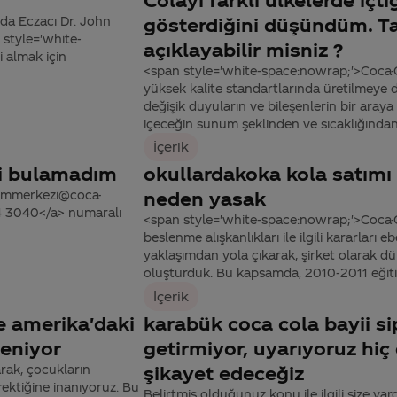
da Eczacı Dr. John
gösterdiğini düşündüm. Ta
 style='white-
açıklayabilir misniz ?
i almak için
<span style='white-space:nowrap;'>Coca-
yüksek kalite standartlarında üretilmeye 
değişik duyuların ve bileşenlerin bir araya g
içeceğin sunum şeklinden ve sıcaklığından,
İçerik
ni bulamadım
okullardakoka kola satımı 
tisimmerkezi@coca-
neden yasak
44 3040</a> numaralı
<span style='white-space:nowrap;'>Coca-C
beslenme alışkanlıkları ile ilgili kararları
yaklaşımdan yola çıkarak, şirket olarak dü
oluşturduk. Bu kapsamda, 2010-2011 eğitim-
İçerik
e amerika'daki
karabük coca cola bayii si
leniyor
getirmiyor, uyarıyoruz hiç
rak, çocukların
şikayet edeceğiz
erektiğine inanıyoruz. Bu
Belirtmiş olduğunuz konu ile ilgili size yar