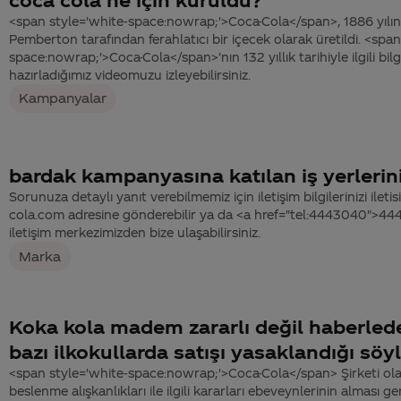
<span style='white-space:nowrap;'>Coca-Cola</span>, 1886 yılın
Pemberton tarafından ferahlatıcı bir içecek olarak üretildi. <span
space:nowrap;'>Coca-Cola</span>’nın 132 yıllık tarihiyle ilgili bilg
hazırladığımız videomuzu izleyebilirsiniz.
Kampanyalar
bardak kampanyasına katılan iş yerleri
Sorunuza detaylı yanıt verebilmemiz için iletişim bilgilerinizi ile
cola.com adresine gönderebilir ya da <a href="tel:4443040">4
iletişim merkezimizden bize ulaşabilirsiniz.
Marka
Koka kola madem zararlı değil haberled
bazı ilkokullarda satışı yasaklandığı söy
<span style='white-space:nowrap;'>Coca-Cola</span> Şirketi ola
beslenme alışkanlıkları ile ilgili kararları ebeveynlerinin alması g