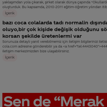
yaklaşımdan yola çıkarak, şirket olarak dünya çapında “Okullarda 
oluşturduk. Bu kapsamda, 2010-2011 eğitim-öğretim yılından itiba
İçerik
bazı coca colalarda tadı normalin dışınd
oluyo,bir çok kişide değişik olduğunu s
korsan şekilde üretenlermi var
Sorunuza detaylı yanıt verebilmemiz için iletişim bilgilerinizi ile
cola.com adresine gönderebilir ya da <a href="tel:4443040">4
iletişim merkezimizden bize ulaşabilirsiniz.
İçerik
Sen de
“Merak 