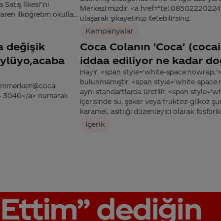
Satış İlkesi”ni
Merkezi’mizdir. <a href="tel:0850222022
ren ilköğretim okulla...
ulaşarak şikayetinizi iletebilirsiniz.
Kampanyalar
a değişik
Coca Colanın 'Coca' (cocai
öylüyo,acaba
iddaa ediliyor ne kadar d
Hayır. <span style='white-space:nowrap;'
bulunmamıştır. <span style='white-space
tisimmerkezi@coca-
aynı standartlarda üretilir. <span style=
44 3040</a> numaralı
içerisinde su, şeker veya fruktoz-glikoz şu
karamel, asitliği düzenleyici olarak fosforik
İçerik
Ettim”
dediğin