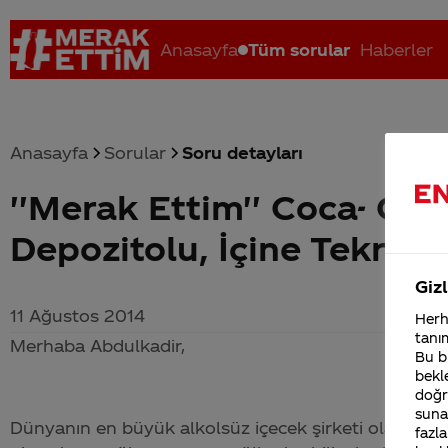
Anasayfa
Tüm sorular
Haberler
Anasayfa
Sorular
Soru detayları
''Merak Ettim'' Coca- Co
Coca-Cola nerenin malı?
Coca cola İsrail malı mı Yani ...
C
Depozitolu, İçine Tekrar 
Gizl
11 Ağustos 2014
Herha
tanım
Merhaba Abdulkadir,
Bu bi
bekle
doğr
sunab
Dünyanın en büyük alkolsüz içecek şirketi olarak en 
fazla