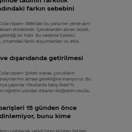
dındaki farkın sebebini
Cola</span> 1886’dan bu yana her yerde aynı
devam etmektedir. İçeceklerden alınan lezzet,
etirdiği bir histir. Bu nedenle tüketici,
 ortamdaki farklı duyumlardan vs. etkil...
ve dışarıdanda getirilmesi
ola</span> Şirketi olarak, çocukların
 ebeveynlerinin alması gerektiğine inanıyoruz. Bu
nya çapında “Okullarda Satış İlkesi”ni
öğretim yılından itibaren ilköğretim okulla...
parişleri 15 günden önce
 dinlemiyor, bunu kime
dımcı olabilecek yetkili birim Müşteri İletişim