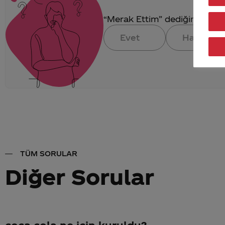
“Merak Ettim” dediğin konuya 
Evet
Hayır
TÜM SORULAR
Diğer Sorular
coca cola ne için kuruldu?