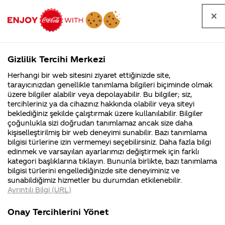
Tüm
Arama
Anasayfa
Haberler
Kapat
sorular
yap
Gizlilik Tercihi Merkezi
Arama yap
Herhangi bir web sitesini ziyaret ettiğinizde site,
Anasayfa
Sorular
Soru detayları
tarayıcınızdan genellikle tanımlama bilgileri biçiminde olmak
üzere bilgiler alabilir veya depolayabilir. Bu bilgiler; siz,
Coca-
Coca-
Kategoril
Coca-Cola
Coca cola
"Doğal aroma
tercihleriniz ya da cihazınız hakkında olabilir veya siteyi
Cola'nın
Cola’yı
nerenin
İsrail malı mı
Filistin'de
kim
beklediğiniz şekilde çalıştırmak üzere kullanılabilir. Bilgiler
malı?
Yani ...
fabr...
buldu?
çoğunlukla sizi doğrudan tanımlamaz ancak size daha
vericiler" ticari
kişiselleştirilmiş bir web deneyimi sunabilir. Bazı tanımlama
Kurumsal
Kamp
bilgisi türlerine izin vermemeyi seçebilirsiniz. Daha fazla bilgi
sırrınız tamam.
edinmek ve varsayılan ayarlarımızı değiştirmek için farklı
4355 Soru
90 Soru
kategori başlıklarına tıklayın. Bununla birlikte, bazı tanımlama
Peki İslami
Coca-Cola
Kampany
bilgisi türlerini engellediğinizde site deneyiminiz ve
Şirketi
hakkınd
sunabildiğimiz hizmetler bu durumdan etkilenebilir.
hakkında
ettikleri
açıdan helal
Ayrıntılı Bilgi (URL)
merak
Kampan
ettikleriniz.
koşulları
Kurumsal
Kamp
şeyler midir?
Fabrikalarımız,
kampany
Onay Tercihlerini Yönet
sertifikalarımız,
tarihleri
4355 Soru
90 Soru
faaliyet
temini v