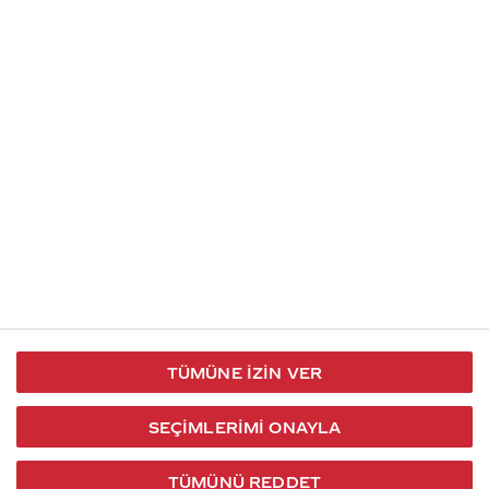
İletişim
Takip et
S.S.S
Kullanım
444 30 40
X / Twitter
Koşulları
Coca-Cola İletişim
Facebook
Merkezi
Veri Koruma
iletisimmerkezi@coca-
ve Gizlilik
cola.com
TÜMÜNE İZIN VER
Bilgi
Toplumu
SEÇIMLERIMI ONAYLA
Hizmetleri
TÜMÜNÜ REDDET