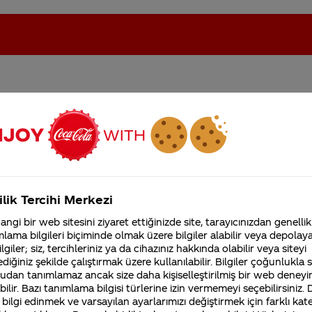
emeğin tadını çıkarmak
oca-Cola'nın Filistin'de fabr...
Coca-Cola’yı kim buldu?
n başlatıldı?
Kurumsal
ilik Tercihi Merkezi
4355 Soru
ngi bir web sitesini ziyaret ettiğinizde site, tarayıcınızdan genellik
Coca-Cola Şirketi hakk
lama bilgileri biçiminde olmak üzere bilgiler alabilir veya depolayab
merak ettikleriniz.
lgiler; siz, tercihleriniz ya da cihazınız hakkında olabilir veya siteyi
Fabrikalarımız,
diğiniz şekilde çalıştırmak üzere kullanılabilir. Bilgiler çoğunlukla si
sertifikalarımız, faaliyet
erde, farklı reklam ve pazarlama çalışmaları yapmakta
gösterdiğimiz ülkeler,
udan tanımlamaz ancak size daha kişiselleştirilmiş bir web deneyi
den!” kampanyamız da bunlardan bir tanesi. Sofrada he
tarihçemiz ve daha fazla
ilir. Bazı tanımlama bilgisi türlerine izin vermemeyi seçebilirsiniz.
 bilgi edinmek ve varsayılan ayarlarımızı değiştirmek için farklı kat
diğine inanıyor ve sizleri daima
Coca-Cola
ile buluştu