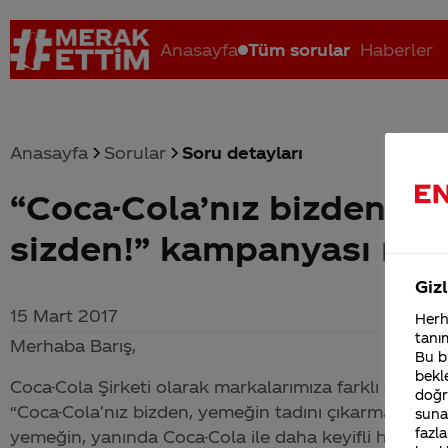
Anasayfa
Tüm sorular
Haberler
Anasayfa
Sorular
Soru detayları
“Coca-Cola’nız bizden, y
Coca-Cola nerenin malı?
Coca cola İsrail malı mı Yani ...
C
sizden!” kampanyası nede
Gizl
15 Mart 2017
Herha
tanım
Merhaba Barış,
Bu bi
bekle
Coca-Cola
Şirketi olarak markalarımıza farklı döneml
doğr
“
Coca-Cola
'nız bizden, yemeğin tadını çıkarmak siz
sunab
fazla
yemeğin, yanında
Coca-Cola
ile daha keyifli hale gel