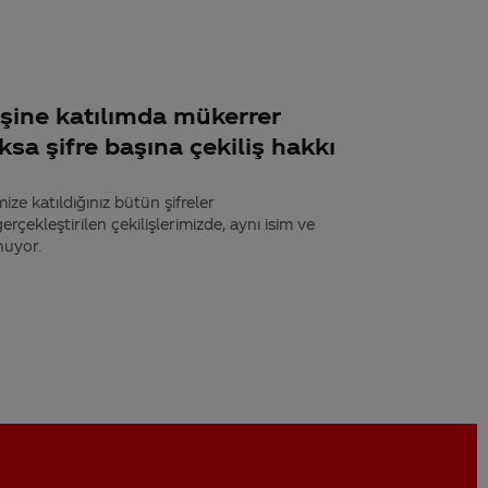
işine katılımda mükerrer
ksa şifre başına çekiliş hakkı
ize katıldığınız bütün şifreler
rçekleştirilen çekilişlerimizde, aynı isim ve
nuyor.