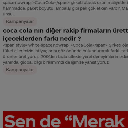
space:nowrap;'>Coca-Cola</span> şirketi olarak ürün maliyetlerim
hammadde, paket boyutu, ambalaj gibi pek çok etken vardır. Mali
unsu...
Kampanyalar
coca cola nın diğer rakip firmaların ürett
içeceklerden farkı nedir ?
<span style='white-space:nowrap;'>Coca-Cola</span> Şirketi ola
tüketicilerimizin ihtiyaçlarını göz önünde bulundurarak farklı tat
ürünler üretiyoruz. 200’den fazla ülkede yerel deneyimlerimizd
yanında, global bilgi birikimimizi de işimize yansıtıyoruz.
Kampanyalar
Sen de
“Merak 