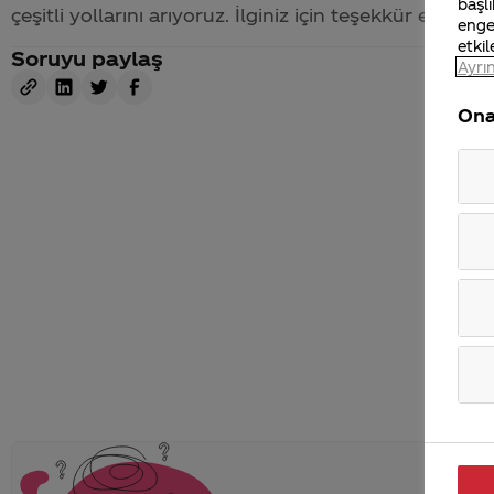
başlı
çeşitli yollarını arıyoruz. İlginiz için teşekkür ederiz.
enge
etkil
Soruyu paylaş
Ayrın
Ona