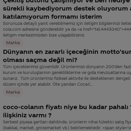
sürekli kaybediyorum destek oluyorum 
katılamıyorum formamı isterim
Sorunuza detaylı yanıt verebilmemiz için iletişim bilgilerinizi ile
cola.com adresine gönderebilir ya da <a href="tel:4443040">4
iletişim merkezimizden bize ulaşabilirsiniz.
Marka
Dünyanın en zararlı içeceğinin motto's
olması saçma değil mi?
Tüm içeceklerimiz güvenlidir. Ürünlerimizi dünyanın 200'den faz
kurum ve kuruluşlarının gerekliliklerine ve gıda mevzuatlarına u
sunarız. Tüm ürünlerimiz fiziksel aktivite ile desteklenen dengel
düzeni içinde yer alabilir. Öte yandan Coca-C...
Marka
coco-colanın fiyatı niye bu kadar pahalı ? 
ilişkiniz varmı ?
Serbest piyasa şartları dahilinde, ürünlerin nihai tüketici satış fiy
(bakkal, market, grossmarket vb.) belirlemektedir. <span style='