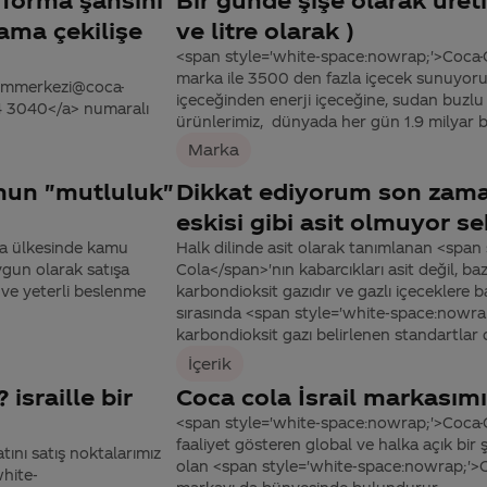
ama çekilişe
ve litre olarak )
<span style='white-space:nowrap;'>Coca-C
marka ile 3500 den fazla içecek sunuyoru
tisimmerkezi@coca-
içeceğinden enerji içeceğine, sudan buzl
44 3040</a> numaralı
ürünlerimiz, dünyada her gün 1.9 milyar ba
Marka
unun "mutluluk"
Dikkat ediyorum son zaman
eskisi gibi asit olmuyor se
la ülkesinde kamu
Halk dilinde asit olarak tanımlanan <span
ygun olarak satışa
Cola</span>'nın kabarcıkları asit değil, 
i ve yeterli beslenme
karbondioksit gazıdır ve gazlı içeceklere b
sırasında <span style='white-space:nowr
karbondioksit gazı belirlenen standartlar da
İçerik
israille bir
Coca cola İsrail markasımı
<span style='white-space:nowrap;'>Coca-C
faaliyet gösteren global ve halka açık bir
atını satış noktalarımız
olan <span style='white-space:nowrap;'>C
white-