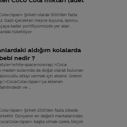
ola</span> Şirketi olarak 500’den fazla
z. Gazlı içecekten meyve suyuna, sporcu
u çaya kadar portföyümüzde yer alan
rdak tüketiliyor.
lardaki aldığım kolalarda
bebi nedir ?
 style='white-space:nowrap;'>Coca-
bazı maden sularında da doğal olarak bulunan
aloncuklu etkiyi vermek için eklenir. Üretim
ap;'>Coca-Cola</span>’ya eklenen
hilindedir ve ...
ola</span> Şirketi 200'den fazla ülkede
 şirkettir. Dünyanın en değerli markalarından
oca-Cola</span> başta olmak üzere, birçok