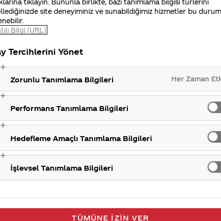
klarına tıklayın. Bununla birlikte, bazı tanımlama bilgisi türlerini
llediğinizde site deneyiminiz ve sunabildiğimiz hizmetler bu duru
enebilir.
S
tılı Bilgi (URL)
y Tercihlerini Yönet
Her Zaman Et
Zorunlu Tanımlama Bilgileri
Performans Tanımlama Bilgileri
Hedefleme Amaçlı Tanımlama Bilgileri
İşlevsel Tanımlama Bilgileri
TÜMÜNE İZIN VER