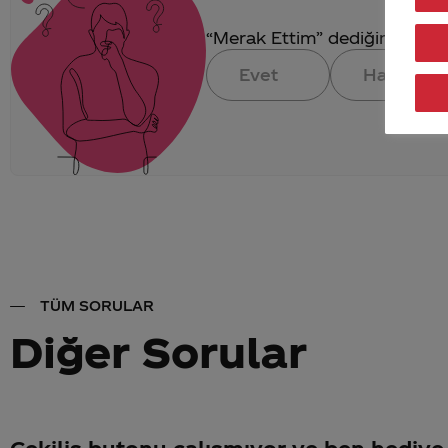
“Merak Ettim” dediğin konuya 
Evet
Hayır
TÜM SORULAR
Diğer Sorular
Çekiliş butonu çalışmıyor ve ben hediye