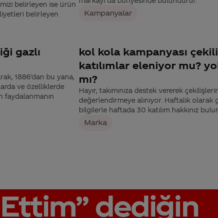
markayı da bünyesinde bulundurur.
izi belirleyen ise ürün
Kampanyalar
yetleri belirleyen
iği gazlı
kol kola kampanyası çekil
katılımlar eleniyor mu? yo
rak, 1886’dan bu yana,
mı?
larda ve özelliklerde
Hayır, takımınıza destek vererek çekilişlerim
en faydalanmanın
değerlendirmeye alınıyor. Haftalık olarak ge
bilgilerle haftada 30 katılım hakkınız bulu
Marka
Ettim”
dediğin